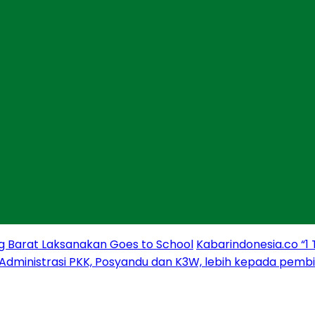
g Barat Laksanakan Goes to School
Kabarindonesia.co “1
 Administrasi PKK, Posyandu dan K3W, lebih kepada pem