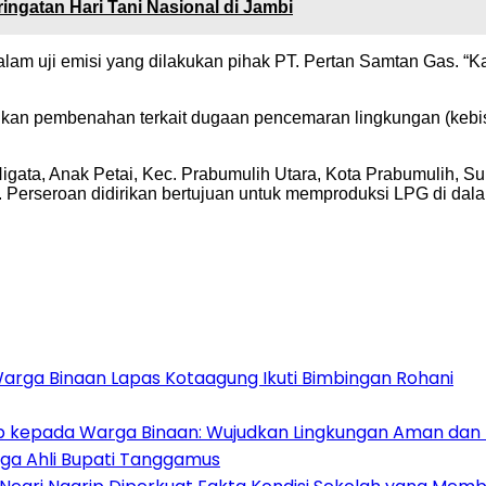
ngatan Hari Tani Nasional di Jambi
 uji emisi yang dilakukan pihak PT. Pertan Samtan Gas. “K
akukan pembenahan terkait dugaan pencemaran lingkungan (ke
 Nigata, Anak Petai, Kec. Prabumulih Utara, Kota Prabumulih, 
. Perseroan didirikan bertujuan untuk memproduksi LPG di dala
Warga Binaan Lapas Kotaagung Ikuti Bimbingan Rohani
ib kepada Warga Binaan: Wujudkan Lingkungan Aman dan 
ga Ahli Bupati Tanggamus