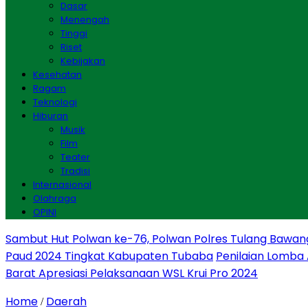
Dasar
Menengah
Tinggi
Riset
Kebijakan
Kesehatan
Ragam
Teknologi
Hiburan
Musik
Film
Teater
Tradisi
Internasional
Olahraga
OPINI
Sambut Hut Polwan ke-76, Polwan Polres Tulang Bawan
Paud 2024 Tingkat Kabupaten Tubaba
Penilaian Lomba
Barat Apresiasi Pelaksanaan WSL Krui Pro 2024
Home
Daerah
/