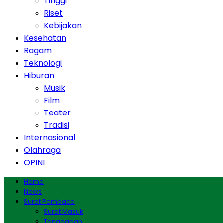
Tinggi
Riset
Kebijakan
Kesehatan
Ragam
Teknologi
Hiburan
Musik
Film
Teater
Tradisi
Internasional
Olahraga
OPINI
Home
News
Surat Pembaca
Surat Masuk
Tanggapan