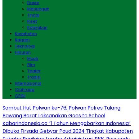
Dasar
Menengah
Tinggi
Riset
Kebijakan
Kesehatan
Ragam
Teknologi
Hiburan
Musik
Film
Teater
Tradisi
Internasional
Olahraga
OPINI
Sambut Hut Polwan ke-76, Polwan Polres Tulang
Bawang Barat Laksanakan Goes to School
Kabarindonesia.co “1 Tahun Mengabarkan Indonesia”
Dibuka Firsada Gebyar Paud 2024 Tingkat Kabupaten
Tubaba
Penilaian Lomba Administrasi PKK, Posyandu