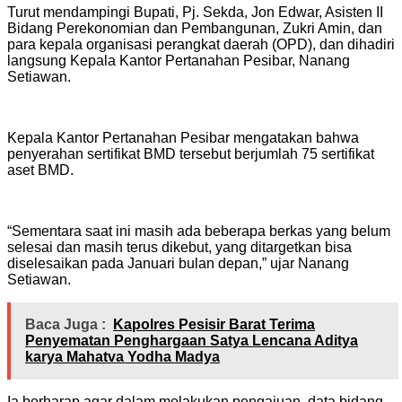
Turut mendampingi Bupati, Pj. Sekda, Jon Edwar, Asisten II
Bidang Perekonomian dan Pembangunan, Zukri Amin, dan
para kepala organisasi perangkat daerah (OPD), dan dihadiri
langsung Kepala Kantor Pertanahan Pesibar, Nanang
Setiawan.
Kepala Kantor Pertanahan Pesibar mengatakan bahwa
penyerahan sertifikat BMD tersebut berjumlah 75 sertifikat
aset BMD.
“Sementara saat ini masih ada beberapa berkas yang belum
selesai dan masih terus dikebut, yang ditargetkan bisa
diselesaikan pada Januari bulan depan,” ujar Nanang
Setiawan.
Baca Juga :
Kapolres Pesisir Barat Terima
Penyematan Penghargaan Satya Lencana Aditya
karya Mahatva Yodha Madya
Ia berharap agar dalam melakukan pengajuan, data bidang