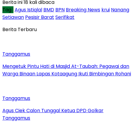
Berita ini 18 kali dibaca
Tag :
Agus Istiqlal
BMD
BPN
Breaking News
krui
Nanang
Setiawan
Pesisir Barat
Serifikat
Berita Terbaru
Tanggamus
Mengetuk Pintu Hati di Masjid At-Taubah: Pegawai dan
Warga Binaan Lapas Kotaagung Ikuti Bimbingan Rohani
Tanggamus
Agus Ciek Calon Tunggal Ketua DPD Golkar
Tanggamus