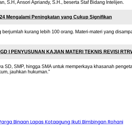
, S.H, Ansori Apriandy, S.H., beserta Staf Bidang Intelijen.
024 Mengalami Peningkatan yang Cukup Signifikan
 berjumlah kurang lebih 100 orang. Materi-materi yang disam
FGD I PENYUSUNAN KAJIAN MATERI TEKNIS REVISI RT
iswa SD, SMP, hingga SMA untuk memperkaya khasanah penget
ukum, jauhkan hukuman.”
Warga Binaan Lapas Kotaagung Ikuti Bimbingan Rohani