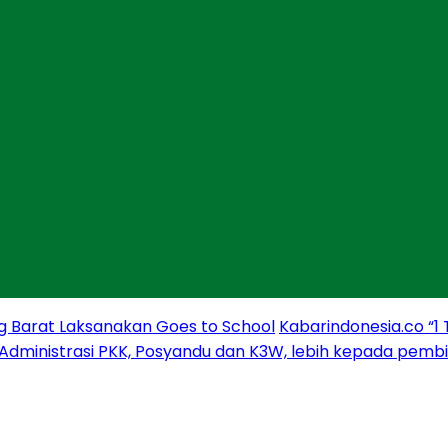
g Barat Laksanakan Goes to School
Kabarindonesia.co “1
 Administrasi PKK, Posyandu dan K3W, lebih kepada pem