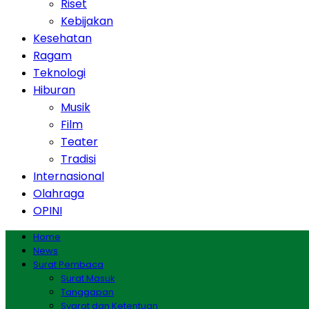
Riset
Kebijakan
Kesehatan
Ragam
Teknologi
Hiburan
Musik
Film
Teater
Tradisi
Internasional
Olahraga
OPINI
Home
News
Surat Pembaca
Surat Masuk
Tanggapan
Syarat dan Ketentuan