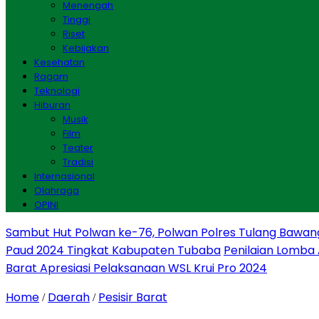
Menengah
Tinggi
Riset
Kebijakan
Kesehatan
Ragam
Teknologi
Hiburan
Musik
Film
Teater
Tradisi
Internasional
Olahraga
OPINI
Sambut Hut Polwan ke-76, Polwan Polres Tulang Bawan
Paud 2024 Tingkat Kabupaten Tubaba
Penilaian Lomba
Barat Apresiasi Pelaksanaan WSL Krui Pro 2024
Home
Daerah
Pesisir Barat
/
/