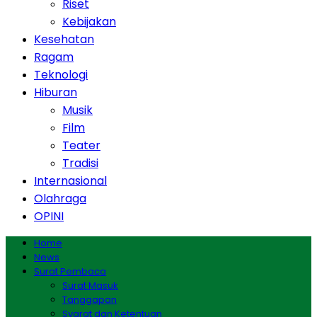
Riset
Kebijakan
Kesehatan
Ragam
Teknologi
Hiburan
Musik
Film
Teater
Tradisi
Internasional
Olahraga
OPINI
Home
News
Surat Pembaca
Surat Masuk
Tanggapan
Syarat dan Ketentuan