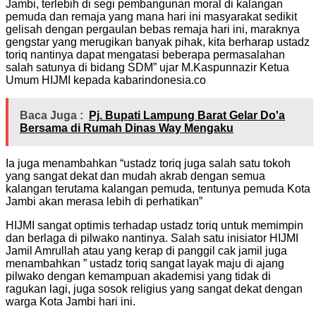
Jambi, terlebih di segi pembangunan moral di kalangan
pemuda dan remaja yang mana hari ini masyarakat sedikit
gelisah dengan pergaulan bebas remaja hari ini, maraknya
gengstar yang merugikan banyak pihak, kita berharap ustadz
toriq nantinya dapat mengatasi beberapa permasalahan
salah satunya di bidang SDM” ujar M.Kaspunnazir Ketua
Umum HIJMI kepada kabarindonesia.co
Baca Juga :
Pj. Bupati Lampung Barat Gelar Do'a
Bersama di Rumah Dinas Way Mengaku
Ia juga menambahkan “ustadz toriq juga salah satu tokoh
yang sangat dekat dan mudah akrab dengan semua
kalangan terutama kalangan pemuda, tentunya pemuda Kota
Jambi akan merasa lebih di perhatikan”
HIJMI sangat optimis terhadap ustadz toriq untuk memimpin
dan berlaga di pilwako nantinya. Salah satu inisiator HIJMI
Jamil Amrullah atau yang kerap di panggil cak jamil juga
menambahkan ” ustadz toriq sangat layak maju di ajang
pilwako dengan kemampuan akademisi yang tidak di
ragukan lagi, juga sosok religius yang sangat dekat dengan
warga Kota Jambi hari ini.