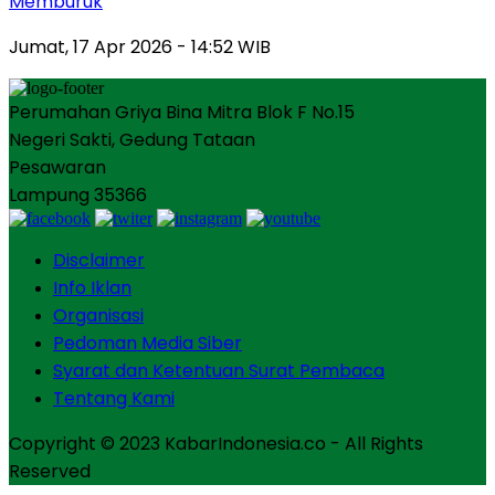
Memburuk
Jumat, 17 Apr 2026 - 14:52 WIB
Perumahan Griya Bina Mitra Blok F No.15
Negeri Sakti, Gedung Tataan
Pesawaran
Lampung 35366
Disclaimer
Info Iklan
Organisasi
Pedoman Media Siber
Syarat dan Ketentuan Surat Pembaca
Tentang Kami
Copyright © 2023 KabarIndonesia.co - All Rights
Reserved