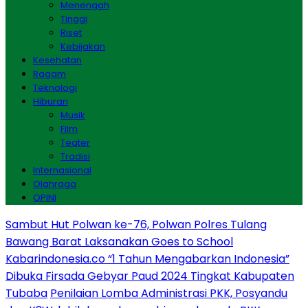
Menengah
Tinggi
Riset
Kebijakan
Kesehatan
Ragam
Teknologi
Hiburan
Musik
Film
Teater
Tradisi
Internasional
Olahraga
OPINI
Sambut Hut Polwan ke-76, Polwan Polres Tulang
Bawang Barat Laksanakan Goes to School
Kabarindonesia.co “1 Tahun Mengabarkan Indonesia”
Dibuka Firsada Gebyar Paud 2024 Tingkat Kabupaten
Tubaba
Penilaian Lomba Administrasi PKK, Posyandu