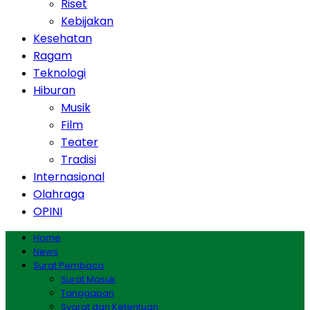
Riset
Kebijakan
Kesehatan
Ragam
Teknologi
Hiburan
Musik
Film
Teater
Tradisi
Internasional
Olahraga
OPINI
Home
News
Surat Pembaca
Surat Masuk
Tanggapan
Syarat dan Ketentuan