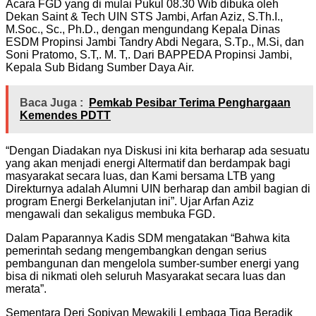
Acara FGD yang di mulai Pukul 08.30 Wib dibuka oleh
Dekan Saint & Tech UIN STS Jambi, Arfan Aziz, S.Th.I.,
M.Soc., Sc., Ph.D., dengan mengundang Kepala Dinas
ESDM Propinsi Jambi Tandry Abdi Negara, S.Tp., M.Si, dan
Soni Pratomo, S.T,. M. T,. Dari BAPPEDA Propinsi Jambi,
Kepala Sub Bidang Sumber Daya Air.
Baca Juga :
Pemkab Pesibar Terima Penghargaan
Kemendes PDTT
“Dengan Diadakan nya Diskusi ini kita berharap ada sesuatu
yang akan menjadi energi Altermatif dan berdampak bagi
masyarakat secara luas, dan Kami bersama LTB yang
Direkturnya adalah Alumni UIN berharap dan ambil bagian di
program Energi Berkelanjutan ini”. Ujar Arfan Aziz
mengawali dan sekaligus membuka FGD.
Dalam Paparannya Kadis SDM mengatakan “Bahwa kita
pemerintah sedang mengembangkan dengan serius
pembangunan dan mengelola sumber-sumber energi yang
bisa di nikmati oleh seluruh Masyarakat secara luas dan
merata”.
Sementara Deri Sopiyan Mewakili Lembaga Tiga Beradik