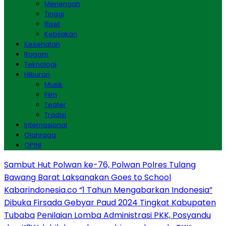
Menengah
Tinggi
Riset
Kebijakan
Kesehatan
Ragam
Teknologi
Hiburan
Musik
Film
Teater
Tradisi
Internasional
Olahraga
OPINI
Sambut Hut Polwan ke-76, Polwan Polres Tulang
Bawang Barat Laksanakan Goes to School
Kabarindonesia.co “1 Tahun Mengabarkan Indonesia”
Dibuka Firsada Gebyar Paud 2024 Tingkat Kabupaten
Tubaba
Penilaian Lomba Administrasi PKK, Posyandu