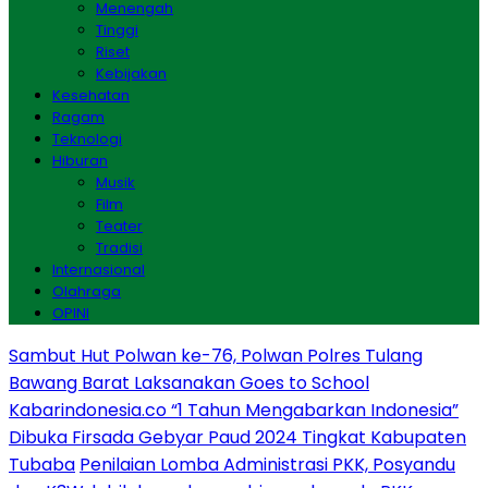
Menengah
Tinggi
Riset
Kebijakan
Kesehatan
Ragam
Teknologi
Hiburan
Musik
Film
Teater
Tradisi
Internasional
Olahraga
OPINI
Sambut Hut Polwan ke-76, Polwan Polres Tulang
Bawang Barat Laksanakan Goes to School
Kabarindonesia.co “1 Tahun Mengabarkan Indonesia”
Dibuka Firsada Gebyar Paud 2024 Tingkat Kabupaten
Tubaba
Penilaian Lomba Administrasi PKK, Posyandu