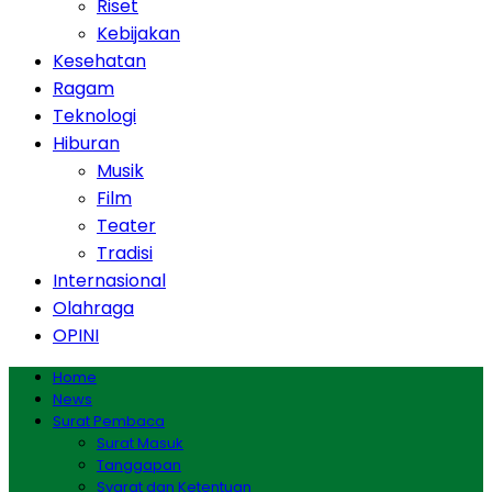
Riset
Kebijakan
Kesehatan
Ragam
Teknologi
Hiburan
Musik
Film
Teater
Tradisi
Internasional
Olahraga
OPINI
Home
News
Surat Pembaca
Surat Masuk
Tanggapan
Syarat dan Ketentuan