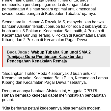
Pemerintah daerah juga berkomitmen untuk terus
memberikan pendampingan serta dukungan dalam
pemanfaatan Alsintan secara optimal untuk mencapai
swasembada pangan di Kabupaten Tubaba,” ujarnya.
Sementara itu, Hanan A.Rozak, M.S, menyebutkan bahwa
bantuan Alsintan tersebut berupa traktor roda 2 sebanyak 15
buah untuk 3 Poktan di Kecamatan Batu putih, 4 Poktan di
Kecamatan Gunung Terang, 6 Poktan di Kecamatan Lambu
Kibang dan 2 Poktan di Kecamatan Pagar Dewa.
Baca Juga :
Wabup Tubaba Kunjungi SMA 2
Tumijajar Guna Pembinaan Karakter dan
Pencegahan Kenakalan Remaja
“Sedangkan Traktor Roda 4 sebanyak 3 buah untuk 3
Kecamatan yakni Kecamatan Batu Putih, Kecamatan Lambu
Kibang dan Kecamatan Pagar Dewa,” sebutnya.
Dengan adanya bantuan Alsintan ini, Anggota DPR RI
Hanan berharap kedepan dapat meningkatkan pendapatan
petani.
“Kita berharap petani kedepannya bisa semakin modern.