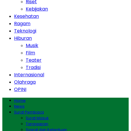
Riset
Kebijakan
Kesehatan
Ragam
Teknologi
Hiburan
Musik
Film
Teater
Tradisi
Internasional
Olahraga
OPINI
Home
News
Surat Pembaca
Surat Masuk
Tanggapan
Syarat dan Ketentuan