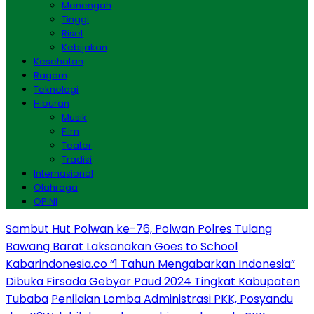
Menengah
Tinggi
Riset
Kebijakan
Kesehatan
Ragam
Teknologi
Hiburan
Musik
Film
Teater
Tradisi
Internasional
Olahraga
OPINI
Sambut Hut Polwan ke-76, Polwan Polres Tulang
Bawang Barat Laksanakan Goes to School
Kabarindonesia.co “1 Tahun Mengabarkan Indonesia”
Dibuka Firsada Gebyar Paud 2024 Tingkat Kabupaten
Tubaba
Penilaian Lomba Administrasi PKK, Posyandu