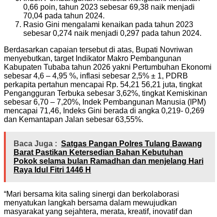
0,66 poin, tahun 2023 sebesar 69,38 naik menjadi
70,04 pada tahun 2024.
Rasio Gini mengalami kenaikan pada tahun 2023
sebesar 0,274 naik menjadi 0,297 pada tahun 2024.
Berdasarkan capaian tersebut di atas, Bupati Novriwan
menyebutkan, target Indikator Makro Pembangunan
Kabupaten Tubaba tahun 2026 yakni Pertumbuhan Ekonomi
sebesar 4,6 – 4,95 %, inflasi sebesar 2,5% ± 1, PDRB
perkapita pertahun mencapai Rp. 54,21 56,21 juta, tingkat
Pengangguran Terbuka sebesar 3,62%, tingkat Kemiskinan
sebesar 6,70 – 7,20%, Indek Pembangunan Manusia (IPM)
mencapai 71,46, Indeks Gini berada di angka 0,219- 0,269
dan Kemantapan Jalan sebesar 63,55%.
Baca Juga :
Satgas Pangan Polres Tulang Bawang
Barat Pastikan Ketersedian Bahan Kebutuhan
Pokok selama bulan Ramadhan dan menjelang Hari
Raya Idul Fitri 1446 H
“Mari bersama kita saling sinergi dan berkolaborasi
menyatukan langkah bersama dalam mewujudkan
masyarakat yang sejahtera, merata, kreatif, inovatif dan