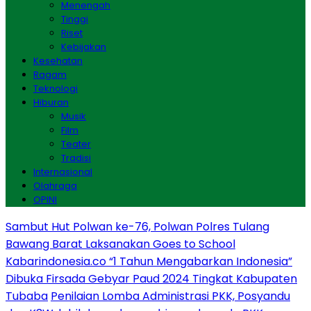
Menengah
Tinggi
Riset
Kebijakan
Kesehatan
Ragam
Teknologi
Hiburan
Musik
Film
Teater
Tradisi
Internasional
Olahraga
OPINI
Sambut Hut Polwan ke-76, Polwan Polres Tulang
Bawang Barat Laksanakan Goes to School
Kabarindonesia.co “1 Tahun Mengabarkan Indonesia”
Dibuka Firsada Gebyar Paud 2024 Tingkat Kabupaten
Tubaba
Penilaian Lomba Administrasi PKK, Posyandu