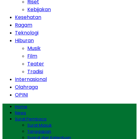
Riset
Kebijakan
Kesehatan
Ragam
Teknologi
Hiburan
Musik
Film
Teater
Tradisi
Internasional
Olahraga
OPINI
Home
News
Surat Pembaca
Surat Masuk
Tanggapan
Syarat dan Ketentuan