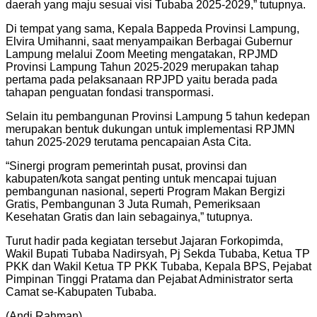
daerah yang maju sesuai visi Tubaba 2025-2029,” tutupnya.
Di tempat yang sama, Kepala Bappeda Provinsi Lampung,
Elvira Umihanni, saat menyampaikan Berbagai Gubernur
Lampung melalui Zoom Meeting mengatakan, RPJMD
Provinsi Lampung Tahun 2025-2029 merupakan tahap
pertama pada pelaksanaan RPJPD yaitu berada pada
tahapan penguatan fondasi transpormasi.
Selain itu pembangunan Provinsi Lampung 5 tahun kedepan
merupakan bentuk dukungan untuk implementasi RPJMN
tahun 2025-2029 terutama pencapaian Asta Cita.
“Sinergi program pemerintah pusat, provinsi dan
kabupaten/kota sangat penting untuk mencapai tujuan
pembangunan nasional, seperti Program Makan Bergizi
Gratis, Pembangunan 3 Juta Rumah, Pemeriksaan
Kesehatan Gratis dan lain sebagainya,” tutupnya.
Turut hadir pada kegiatan tersebut Jajaran Forkopimda,
Wakil Bupati Tubaba Nadirsyah, Pj Sekda Tubaba, Ketua TP
PKK dan Wakil Ketua TP PKK Tubaba, Kepala BPS, Pejabat
Pimpinan Tinggi Pratama dan Pejabat Administrator serta
Camat se-Kabupaten Tubaba.
(Andi Rahman)