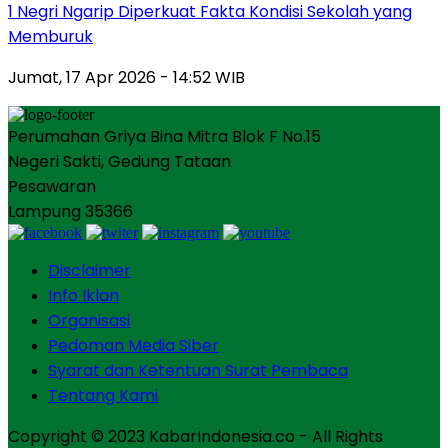
1 Negri Ngarip Diperkuat Fakta Kondisi Sekolah yang
Memburuk
Jumat, 17 Apr 2026 - 14:52 WIB
Perumahan Griya Bina Mitra Blok F No.15
Negeri Sakti, Gedung Tataan
Pesawaran
Lampung 35366
Disclaimer
Info Iklan
Organisasi
Pedoman Media Siber
Syarat dan Ketentuan Surat Pembaca
Tentang Kami
Copyright © 2023 KabarIndonesia.co - All Rights