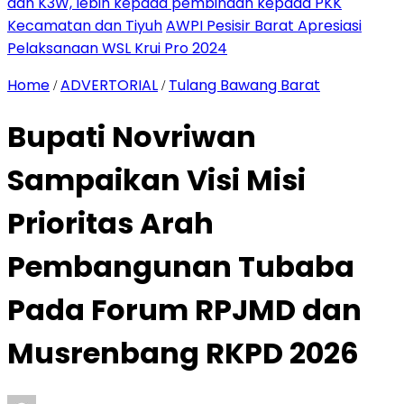
dan K3W, lebih kepada pembinaan kepada PKK
Kecamatan dan Tiyuh
AWPI Pesisir Barat Apresiasi
Pelaksanaan WSL Krui Pro 2024
Home
ADVERTORIAL
Tulang Bawang Barat
/
/
Bupati Novriwan
Sampaikan Visi Misi
Prioritas Arah
Pembangunan Tubaba
Pada Forum RPJMD dan
Musrenbang RKPD 2026