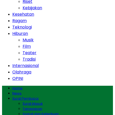
Riset
Kebijakan
Kesehatan
Ragam
Teknologi
Hiburan
Musik
Film
Teater
Tradisi
Internasional
Olahraga
OPINI
Home
News
Surat Pembaca
Surat Masuk
Tanggapan
Syarat dan Ketentuan