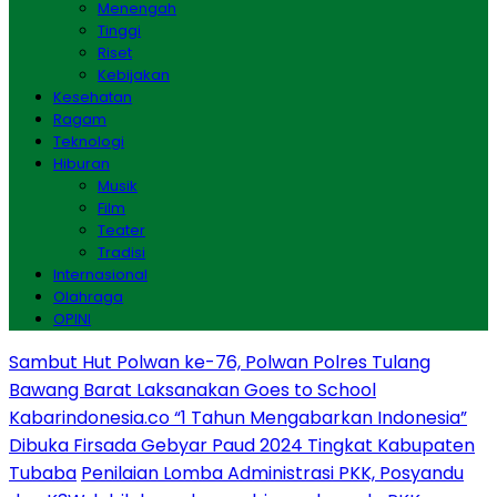
Menengah
Tinggi
Riset
Kebijakan
Kesehatan
Ragam
Teknologi
Hiburan
Musik
Film
Teater
Tradisi
Internasional
Olahraga
OPINI
Sambut Hut Polwan ke-76, Polwan Polres Tulang
Bawang Barat Laksanakan Goes to School
Kabarindonesia.co “1 Tahun Mengabarkan Indonesia”
Dibuka Firsada Gebyar Paud 2024 Tingkat Kabupaten
Tubaba
Penilaian Lomba Administrasi PKK, Posyandu