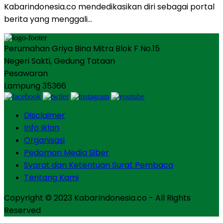
Kabarindonesia.co mendedikasikan diri sebagai portal
berita yang menggali…
Perumahan Griya Bina Mitra Blok F No.15
Negeri Sakti, Gedung Tataan
Pesawaran
Lampung 35366
Disclaimer
Info Iklan
Organisasi
Pedoman Media Siber
Syarat dan Ketentuan Surat Pembaca
Tentang Kami
Copyright © 2023 KabarIndonesia.co - All Rights
Reserved