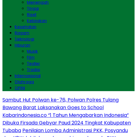
Menengah
Tinggi
Riset
Kebijakan
Kesehatan
Ragam
Teknologi
Hiburan
Musik
Film
Teater
Tradisi
Internasional
Olahraga
OPINI
Sambut Hut Polwan ke-76, Polwan Polres Tulang
Bawang Barat Laksanakan Goes to School
Kabarindonesia.co “1 Tahun Mengabarkan Indonesia”
Dibuka Firsada Gebyar Paud 2024 Tingkat Kabupaten
Tubaba
Penilaian Lomba Administrasi PKK, Posyandu