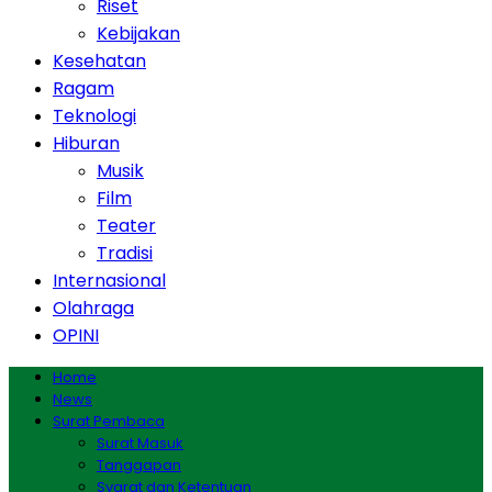
Riset
Kebijakan
Kesehatan
Ragam
Teknologi
Hiburan
Musik
Film
Teater
Tradisi
Internasional
Olahraga
OPINI
Home
News
Surat Pembaca
Surat Masuk
Tanggapan
Syarat dan Ketentuan