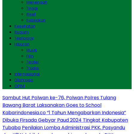
Menengah
Tinggi
Riset
Kebijakan
Kesehatan
Ragam
Teknologi
Hiburan
Musik
Film
Teater
Tradisi
Internasional
Olahraga
OPINI
Sambut Hut Polwan ke-76, Polwan Polres Tulang
Bawang Barat Laksanakan Goes to School
Kabarindonesia.co “1 Tahun Mengabarkan Indonesia”
Dibuka Firsada Gebyar Paud 2024 Tingkat Kabupaten
Tubaba
Penilaian Lomba Administrasi PKK, Posyandu