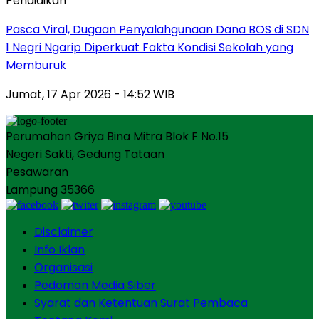
Pendidikan
Pasca Viral, Dugaan Penyalahgunaan Dana BOS di SDN
1 Negri Ngarip Diperkuat Fakta Kondisi Sekolah yang
Memburuk
Jumat, 17 Apr 2026 - 14:52 WIB
Perumahan Griya Bina Mitra Blok F No.15
Negeri Sakti, Gedung Tataan
Pesawaran
Lampung 35366
Disclaimer
Info Iklan
Organisasi
Pedoman Media Siber
Syarat dan Ketentuan Surat Pembaca