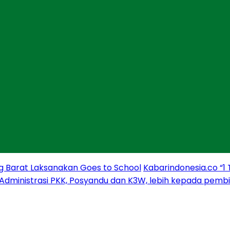
g Barat Laksanakan Goes to School
Kabarindonesia.co “1
 Administrasi PKK, Posyandu dan K3W, lebih kepada pem