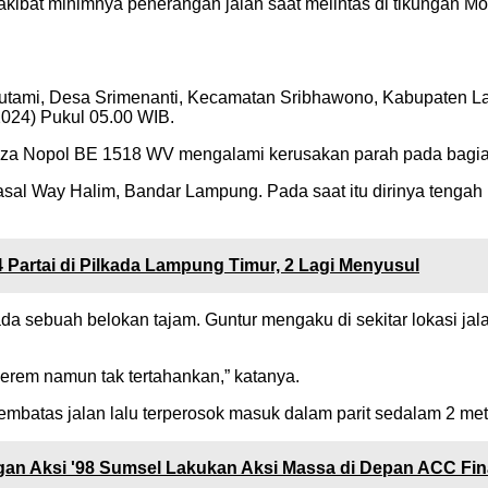
bat minimnya penerangan jalan saat melintas di tikungan Morl
 Ir. Sutami, Desa Srimenanti, Kecamatan Sribhawono, Kabupat
2024) Pukul 05.00 WIB.
anza Nopol BE 1518 WV mengalami kerusakan parah pada bagi
asal Way Halim, Bandar Lampung. Pada saat itu dirinya tenga
 Partai di Pilkada Lampung Timur, 2 Lagi Menyusul
ta ada sebuah belokan tajam. Guntur mengaku di sekitar lokasi ja
erem namun tak tertahankan,” katanya.
batas jalan lalu terperosok masuk dalam parit sedalam 2 meter
gan Aksi '98 Sumsel Lakukan Aksi Massa di Depan ACC Fi