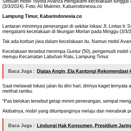
Sebuah mobil Toyota Avanza mengalami kecelakaan tunggal aki
(3/3/2024). Foto: Ali Mukmin, Kabarindonesia.co
Lampung Timur, Kabarindonesia.co
Lantaran minimnya penerangan di sekitar lokasi Jl. Lintas
mengalami kecelakaan di tikungan Morlan pada Minggu (3/3/
Tak ada korban jiwa dalam kecelakaan itu. Namun mobil Av
Kecelakaan tersebut menimpa Guntur (50), pengemudi mobil 
menuju Kecamatan Labuhan Ratu, Lampung Timur.
Baca Juga :
Diatas Angin, Ela Kantongi Rekomendasi 4
Saat melawati lokasi jalan itu dini hari, dirinya kaget ternya
melihat rambu.
“Pas belokan tersebut gelap minim penerangan, sempat meng
Akibatnya, mobil yang ditumpanginya melaju dan menabrak pem
Baca Juga :
Lindungi Hak Konsumen, Presidium Jarin