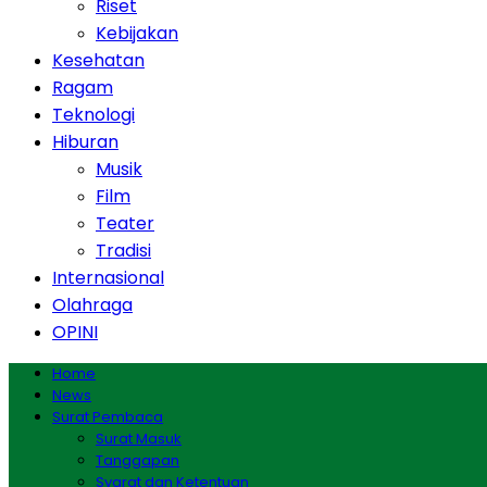
Riset
Kebijakan
Kesehatan
Ragam
Teknologi
Hiburan
Musik
Film
Teater
Tradisi
Internasional
Olahraga
OPINI
Home
News
Surat Pembaca
Surat Masuk
Tanggapan
Syarat dan Ketentuan