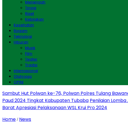
Menengah
Tinggi
Riset
Kebijakan
Kesehatan
Ragam
Teknologi
Hiburan
Musik
Film
Teater
Tradisi
Internasional
Olahraga
OPINI
Sambut Hut Polwan ke-76, Polwan Polres Tulang Bawan
Paud 2024 Tingkat Kabupaten Tubaba
Penilaian Lomba
Barat Apresiasi Pelaksanaan WSL Krui Pro 2024
Home
News
/