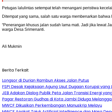
Petugas lalulintas setempat telah menangani peristiwa kece
Ditempat yang sama, salah satu warga membenarkan bahwa lok
“Penerangan khusus jalan sudah lama mati. Jadi jika lewat Ja
warga Desa Srimenanti.
Ali Mukmin
Berita Terkait
Longsor di Durian Rambun Akses Jalan Putus
FSPI Desak Kejaksaan Agung Usut Dugaan Korupsi yang 
JEB Adakan Dialog Publik Peta Jalan Transisi Energi yan
Pagar Restoran Gudhas di Kota Jambi Diduga Melanggar
MWCF Dikusikan Perkembangan Manuskrip Melayu
MWCF Angkat Tajuk Artificial Intelligence dan Masa Dep