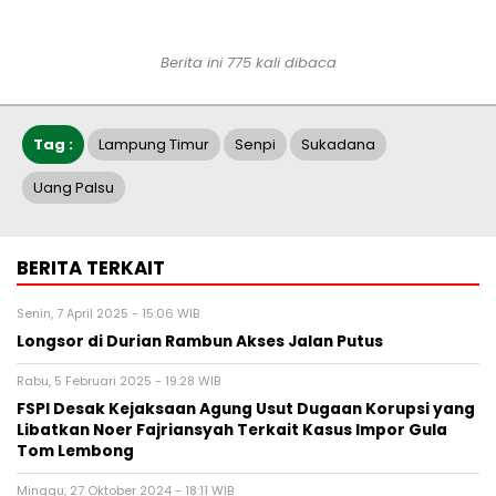
Berita ini 775 kali dibaca
Tag :
Lampung Timur
Senpi
Sukadana
Uang Palsu
BERITA TERKAIT
Senin, 7 April 2025 - 15:06 WIB
Longsor di Durian Rambun Akses Jalan Putus
Rabu, 5 Februari 2025 - 19:28 WIB
FSPI Desak Kejaksaan Agung Usut Dugaan Korupsi yang
Libatkan Noer Fajriansyah Terkait Kasus Impor Gula
Tom Lembong
Minggu, 27 Oktober 2024 - 18:11 WIB