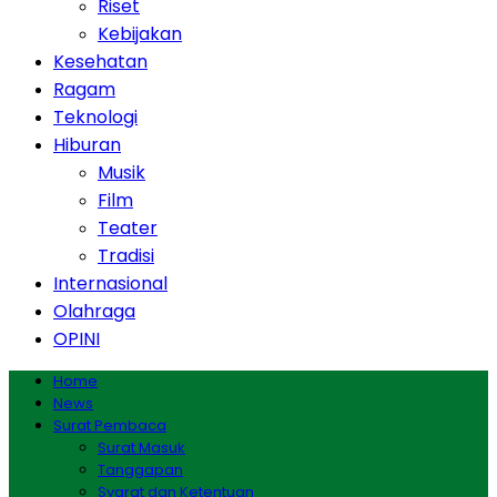
Riset
Kebijakan
Kesehatan
Ragam
Teknologi
Hiburan
Musik
Film
Teater
Tradisi
Internasional
Olahraga
OPINI
Home
News
Surat Pembaca
Surat Masuk
Tanggapan
Syarat dan Ketentuan