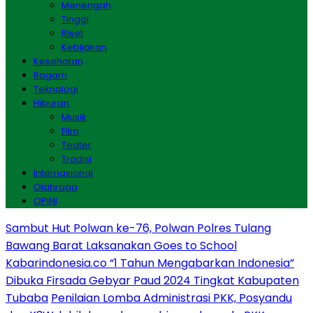
Menengah
Tinggi
Riset
Kebijakan
Kesehatan
Ragam
Teknologi
Hiburan
Musik
Film
Teater
Tradisi
Internasional
Olahraga
OPINI
Sambut Hut Polwan ke-76, Polwan Polres Tulang
Bawang Barat Laksanakan Goes to School
Kabarindonesia.co “1 Tahun Mengabarkan Indonesia”
Dibuka Firsada Gebyar Paud 2024 Tingkat Kabupaten
Tubaba
Penilaian Lomba Administrasi PKK, Posyandu