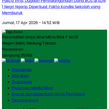
Pasca Viral, Dugaan Penyalahgunaan Dana BOS di SDN
1 Negri Ngarip Diperkuat Fakta Kondisi Sekolah yang
Memburuk
Jumat, 17 Apr 2026 - 14:52 WIB
Perumahan Griya Bina Mitra Blok F No.15
Negeri Sakti, Gedung Tataan
Pesawaran
Lampung 35366
Disclaimer
Info Iklan
Organisasi
Pedoman Media Siber
Syarat dan Ketentuan Surat Pembaca
Tentang Kami