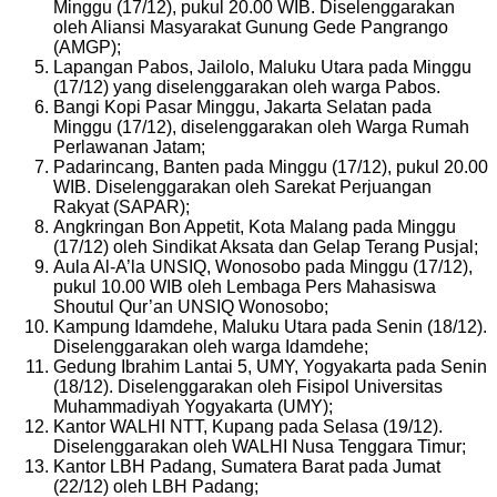
Minggu (17/12), pukul 20.00 WIB. Diselenggarakan
oleh Aliansi Masyarakat Gunung Gede Pangrango
(AMGP);
Lapangan Pabos, Jailolo, Maluku Utara pada Minggu
(17/12) yang diselenggarakan oleh warga Pabos.
Bangi Kopi Pasar Minggu, Jakarta Selatan pada
Minggu (17/12), diselenggarakan oleh Warga Rumah
Perlawanan Jatam;
Padarincang, Banten pada Minggu (17/12), pukul 20.00
WIB. Diselenggarakan oleh Sarekat Perjuangan
Rakyat (SAPAR);
Angkringan Bon Appetit, Kota Malang pada Minggu
(17/12) oleh Sindikat Aksata dan Gelap Terang Pusjal;
Aula Al-A’la UNSIQ, Wonosobo pada Minggu (17/12),
pukul 10.00 WIB oleh Lembaga Pers Mahasiswa
Shoutul Qur’an UNSIQ Wonosobo;
Kampung Idamdehe, Maluku Utara pada Senin (18/12).
Diselenggarakan oleh warga Idamdehe;
Gedung Ibrahim Lantai 5, UMY, Yogyakarta pada Senin
(18/12). Diselenggarakan oleh Fisipol Universitas
Muhammadiyah Yogyakarta (UMY);
Kantor WALHI NTT, Kupang pada Selasa (19/12).
Diselenggarakan oleh WALHI Nusa Tenggara Timur;
Kantor LBH Padang, Sumatera Barat pada Jumat
(22/12) oleh LBH Padang;