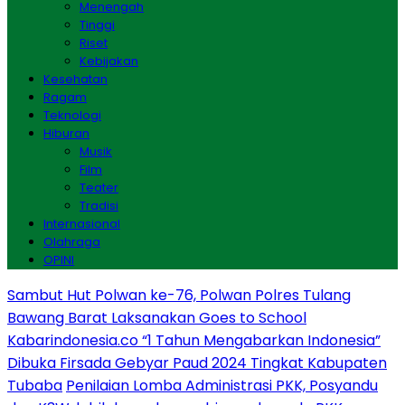
Menengah
Tinggi
Riset
Kebijakan
Kesehatan
Ragam
Teknologi
Hiburan
Musik
Film
Teater
Tradisi
Internasional
Olahraga
OPINI
Sambut Hut Polwan ke-76, Polwan Polres Tulang
Bawang Barat Laksanakan Goes to School
Kabarindonesia.co “1 Tahun Mengabarkan Indonesia”
Dibuka Firsada Gebyar Paud 2024 Tingkat Kabupaten
Tubaba
Penilaian Lomba Administrasi PKK, Posyandu