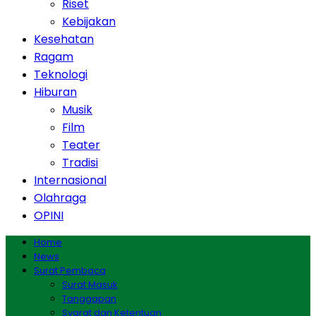
Riset
Kebijakan
Kesehatan
Ragam
Teknologi
Hiburan
Musik
Film
Teater
Tradisi
Internasional
Olahraga
OPINI
Home
News
Surat Pembaca
Surat Masuk
Tanggapan
Syarat dan Ketentuan