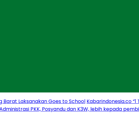
g Barat Laksanakan Goes to School
Kabarindonesia.co “1
 Administrasi PKK, Posyandu dan K3W, lebih kepada pem