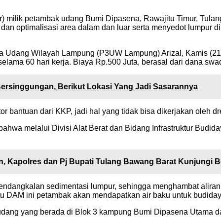
r) milik petambak udang Bumi Dipasena, Rawajitu Timur, Tul
dan optimalisasi area dalam dan luar serta menyedot lumpur di
a Udang Wilayah Lampung (P3UW Lampung) Arizal, Kamis (21/
selama 60 hari kerja. Biaya Rp.500 Juta, berasal dari dana sw
Bersinggungan, Berikut Lokasi Yang Jadi Sasarannya
bantuan dari KKP, jadi hal yang tidak bisa dikerjakan oleh dr
hwa melalui Divisi Alat Berat dan Bidang Infrastruktur Bud
, Kapolres dan Pj Bupati Tulang Bawang Barat Kunjungi B
 pendangkalan sedimentasi lumpur, sehingga menghambat aliran
intu DAM ini petambak akan mendapatkan air baku untuk budida
 udang yang berada di Blok 3 kampung Bumi Dipasena Utama d