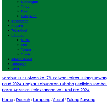
Menengah
Tinggi
Riset
Kebijakan
Kesehatan
Ragam
Teknologi
Hiburan
Musik
Film
Teater
Tradisi
Internasional
Olahraga
OPINI
Sambut Hut Polwan ke-76, Polwan Polres Tulang Bawan
Paud 2024 Tingkat Kabupaten Tubaba
Penilaian Lomba
Barat Apresiasi Pelaksanaan WSL Krui Pro 2024
Home
Daerah
Lampung
Sosial
Tulang Bawang
/
/
/
/