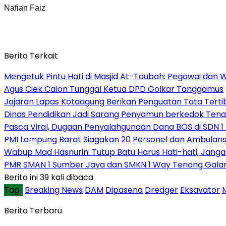
Nafian Faiz
Berita Terkait
Mengetuk Pintu Hati di Masjid At-Taubah: Pegawai dan 
Agus Ciek Calon Tunggal Ketua DPD Golkar Tanggamus
Jajaran Lapas Kotaagung Berikan Penguatan Tata Tert
Dinas Pendidikan Jadi Sarang Penyamun berkedok Tena
Pasca Viral, Dugaan Penyalahgunaan Dana BOS di SDN 1
PMI Lampung Barat Siagakan 20 Personel dan Ambulans 
Wabup Mad Hasnurin: Tutup Batu Harus Hati-hati, Jang
PMR SMAN 1 Sumber Jaya dan SMKN 1 Way Tenong Galang
Berita ini 39 kali dibaca
Tag :
Breaking News
DAM
Dipasena
Dredger
Eksavator
Berita Terbaru