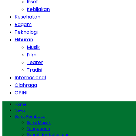
Riset
Kebijakan
Kesehatan
Ragam
Teknologi
Hiburan
Musik
Film
Teater
Tradisi
Internasional
Olahraga
OPINI
Home
News
Surat Pembaca
Surat Masuk
Tanggapan
Syarat dan Ketentuan