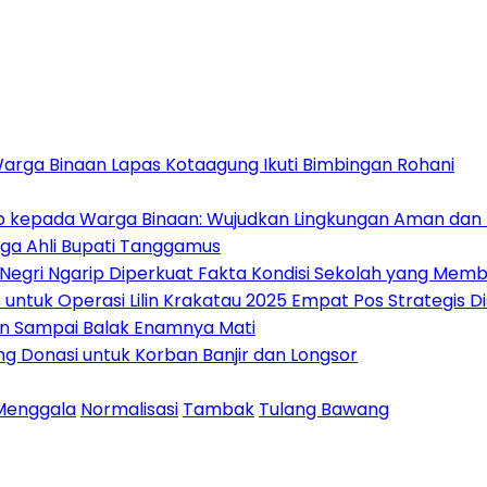
Warga Binaan Lapas Kotaagung Ikuti Bimbingan Rohani
ib kepada Warga Binaan: Wujudkan Lingkungan Aman dan 
ga Ahli Bupati Tanggamus
 Negri Ngarip Diperkuat Fakta Kondisi Sekolah yang Mem
untuk Operasi Lilin Krakatau 2025 Empat Pos Strategis 
an Sampai Balak Enamnya Mati
 Donasi untuk Korban Banjir dan Longsor
Menggala
Normalisasi
Tambak
Tulang Bawang