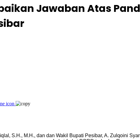
mpaikan Jawaban Atas Pan
sibar
Istiqlal, S.H., M.H., dan dan Wakil Bupati Pesibar, A. Zulqoini S