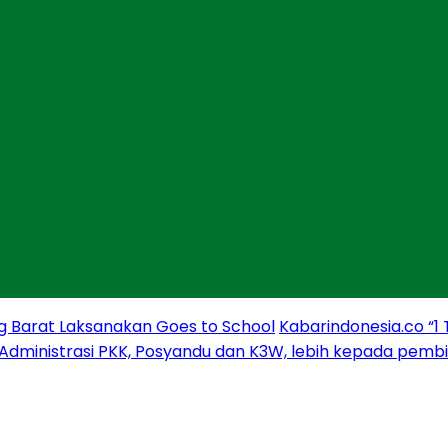
g Barat Laksanakan Goes to School
Kabarindonesia.co “1
 Administrasi PKK, Posyandu dan K3W, lebih kepada pem