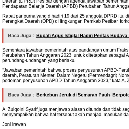
Daerah (DPRD) Pesibar dengan agenda jawaban pemerintah 
Pendapatan Belanja Daerah (APBD) Perubahan Tahun Anggara
Rapat paripurna yang dihadiri 19 dari 25 anggota DPRD itu, dipi
Perangkat Daerah (OPD) di lingkungan Pemkab Pesibar, fork
Baca Juga :
Bupati Agus Istiqlal Hadiri Pentas Budaya 
Sementara jawaban pemerintah atas pandangan umum Fraksi 
Perubahan Tahun Anggaran 2023, untuk ditetapkan sebagai A
perundang-undangan yang berlaku.
“Jawaban pemerintah bahwa proses penyusunan APBD-Peruba
daerah, Peraturan Menteri Dalam Negeru (Permendagri) Nom
pedoman penyusunan APBD Tahun Anggaran 2023,” kata A. Zul
Baca Juga :
Berkebun Jeruk di Semaran Pauh Berpotens
A. Zulqoini Syarif juga menjawab alasan ditunda dan tidak se
menyampaikan bahwa hal tersebut akan menjadi masukan dan 
Joni Irawan