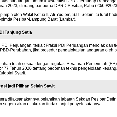
atas pandangan umum fraksi-fraksi DPRD terhadap Rancangan
n 2023, di ruang paripurna DPRD Pesibar, Rabu (20/09/2023
mpin oleh Wakil Ketua II, Ali Yudiem, S.H. Selain itu turut hadi
opimda Pesibar-Lampung Barat (Lambar).
Di Tanjung Setia
PDI Perjuangan, terkait Fraksi PDI Perjuangan menolak dan 
PBD-Perubahan, jika prosedur pengalokasian anggaran oleh pe
han telah sesuai dengan regulasi Peraturan Pemerintah (PP
or 77 Tahun 2020 tentang pedoman teknis pengelolaan keuan
qoini Syarif.
i jadi Pilihan Selain Sawit
gera dilaksanakannya pelantikan jabatan Sekdan Pesibar Definit
segera akan dilakukan tindak lanjut penyelesaiannya.