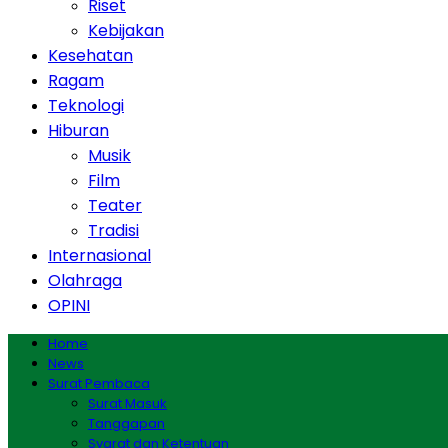
Riset
Kebijakan
Kesehatan
Ragam
Teknologi
Hiburan
Musik
Film
Teater
Tradisi
Internasional
Olahraga
OPINI
Home
News
Surat Pembaca
Surat Masuk
Tanggapan
Syarat dan Ketentuan