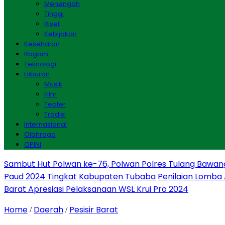
Menengah
Tinggi
Riset
Kebijakan
Kesehatan
Ragam
Teknologi
Hiburan
Musik
Film
Teater
Tradisi
Internasional
Olahraga
OPINI
Sambut Hut Polwan ke-76, Polwan Polres Tulang Bawan
Paud 2024 Tingkat Kabupaten Tubaba
Penilaian Lomba
Barat Apresiasi Pelaksanaan WSL Krui Pro 2024
Home
Daerah
Pesisir Barat
/
/