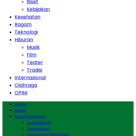
Riset
Kebijakan
Kesehatan
Ragam
Teknologi
Hiburan
Musik
Film
Teater
Tradisi
Internasional
Olahraga
OPINI
Home
News
Surat Pembaca
Surat Masuk
Tanggapan
Syarat dan Ketentuan