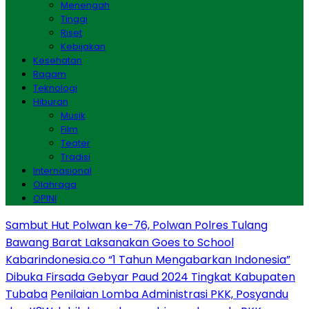
Menengah
Tinggi
Riset
Kebijakan
Kesehatan
Ragam
Teknologi
Hiburan
Musik
Film
Teater
Tradisi
Internasional
Olahraga
OPINI
Sambut Hut Polwan ke-76, Polwan Polres Tulang
Bawang Barat Laksanakan Goes to School
Kabarindonesia.co “1 Tahun Mengabarkan Indonesia”
Dibuka Firsada Gebyar Paud 2024 Tingkat Kabupaten
Tubaba
Penilaian Lomba Administrasi PKK, Posyandu