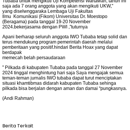
Tubaba untuk mengikuti Uji Kompetensi Wartawan, tahun ini
saja ada 7 orang anggota yang akan mengikuti UKW,”
yang diselwnggaraka Lembaga Uji Fakultas
Ilmu Komunikasi (Fikom) Universitas Dr. Moestopo
(Beragama) pada tanggal 19-20 November
2024.bekerjasama dengan PWI ,”tuturnya
Apani berharap seluruh anggota IWO Tubaba tetap solid dan
terus mendukung program pemerintah daerah melalui
pemberitaan yang positif.hindari Berita Hoax yang dapat
berdapak
memecah belah persaudaraan
” Pilkada di kabupaten Tubaba pada tanggal 27 November
2024 tinggal menghintung hari saja Saya mengajak semua
teman-teman jurnalis IWO tubaba dapat turut menciptakan
situasi khamtibmas didarah kabupaten Tubaba sehinga
pilkada bisa berjalan dengan aman dan damai “pungkasnya.
(Andi Rahman)
Berita Terkait