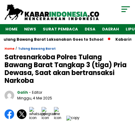
HOME
NEWS
SURAT PEMBACA
DESA
DAERAH
LIP
Tulang Bawang Barat Laksanakan Goes to School
Kabarindon
/
Home
Tulang Bawang Barat
Satresnarkoba Polres Tulang
Bawang Barat Tangkap 3 (tiga) Pria
Dewasa, Saat akan bertransaksi
Narkoba
Galih
- Editor
Minggu, 4 Mei 2025