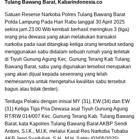
Tulang Bawang Barat, Kabarindonesia.co
Satuan Reserse Narkoba Polres Tulang Bawang Barat
Polda Lampung Pada Hari Rabu tanggal 30 April 2025
sekira jam 23.00 Wib kembali berhasil meringkus 3 (tiga)
orang pria dewasa yang akan melakukan transaksi
narkoba pada saat ditangkap ketiga orang tersebut sedang
menggunakan sabu didalam sebuah rumah yang terletak
di Tiyuh Gunung Agung Kec. Gunung Terang Kab Tulang
Bawang Barat, sabu yang digunakan tersebut merupakan
yang akan dijual kepada seseorang yang telah
memesannya untuk mengetahui kwalitas sabu tersebut
bagus atau tidak (tester).
Terduga Pelaku dengan inisial MY (31), EW (34) dan EW
(31) Ketiga Tiga Pria Dewasa asal Tiyuh Gunung Agung
RT/RW 014/007 Kec. Gunung Terang Kab. Tulang Bawang
Barat, kata Kapolres Tulang Bawang Barat AKBP Sendi
Antoni, S.I.K., M.I.K. melalui Kasat Res Narkoba Tubaba
AKP Jepri Syaifullah, S.H., M.H. Sabtu (03/05/2025)