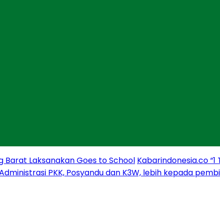
g Barat Laksanakan Goes to School
Kabarindonesia.co “1
 Administrasi PKK, Posyandu dan K3W, lebih kepada pem