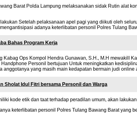
awang Barat Polda Lampung melaksanakan sidak Rutin alat ko
akukan Setelah pelaksanaan apel pagi yang diikuti oleh selur
mengantisipasi adanya keterlibatan personil Polres Tulang Ba
ba Bahas Program Kerja
g Kabag Ops Kompol Hendra Gunawan, S.H., M.H mewakilI Kapo
ndphone Personil bertujuan Untuk meningkatkan kedisiplinan
a anggotanya yang masih main kedapatan bermain judi online a
Sholat Idul Fitri bersama Personil dan Warga
miliki kode etik dan taat terhadap peradilan umum, akan laku
ya keterlibatan personil Polres Tulang Bawang Barat yang be