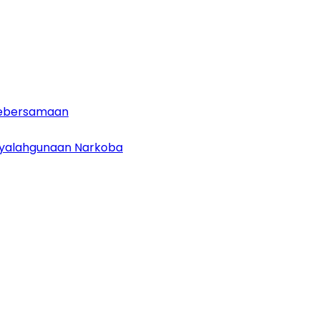
 Kebersamaan
enyalahgunaan Narkoba