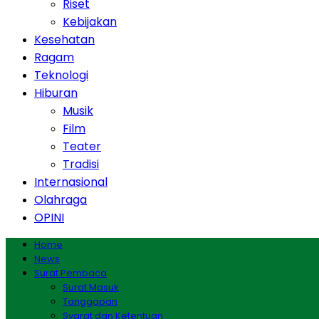
Riset
Kebijakan
Kesehatan
Ragam
Teknologi
Hiburan
Musik
Film
Teater
Tradisi
Internasional
Olahraga
OPINI
Home
News
Surat Pembaca
Surat Masuk
Tanggapan
Syarat dan Ketentuan