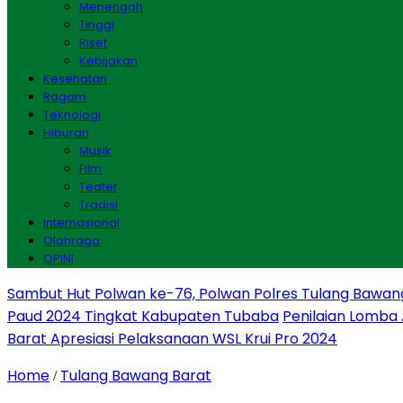
Menengah
Tinggi
Riset
Kebijakan
Kesehatan
Ragam
Teknologi
Hiburan
Musik
Film
Teater
Tradisi
Internasional
Olahraga
OPINI
Sambut Hut Polwan ke-76, Polwan Polres Tulang Bawan
Paud 2024 Tingkat Kabupaten Tubaba
Penilaian Lomba
Barat Apresiasi Pelaksanaan WSL Krui Pro 2024
Home
Tulang Bawang Barat
/