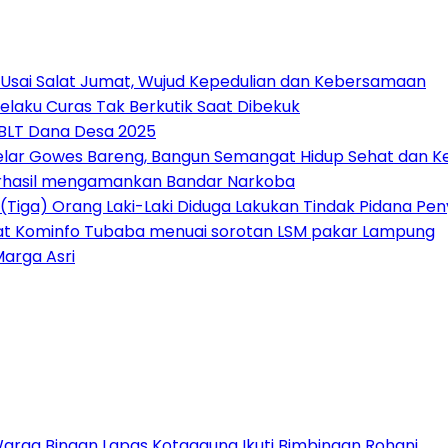
 Usai Salat Jumat, Wujud Kepedulian dan Kebersamaan
elaku Curas Tak Berkutik Saat Dibekuk
 BLT Dana Desa 2025
Gelar Gowes Bareng, Bangun Semangat Hidup Sehat dan
erhasil mengamankan Bandar Narkoba
(Tiga) Orang Laki-Laki Diduga Lakukan Tindak Pidana P
at Kominfo Tubaba menuai sorotan LSM pakar Lampung
Marga Asri
Warga Binaan Lapas Kotaagung Ikuti Bimbingan Rohani