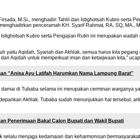
irsada, M.Si., menghadiri Tahlil dan Istighotsah Kubro serta P
n menghadirkan penceramah KH. Syarif Rahmat, RA, SQ, MA., M
 Istighotsah Kubro serta Pengajian Rutin ini merupakan wada
guh yaitu Aqidah, Syariah dan Akhlak, semua harus kita pegan
an dari Aqidah untuk memperkuat iman dan ketaqwaan kita,” uca
kman “Anisa Ayu Latifah Harumkan Nama Lampung Barat”
damai di Tubaba selama ini merupakan cerminan warganya yang
edepankan Akhlak. Tubaba sudah menunjukkan hal tersebut, ar
pan Penerimaan Bakal Calon Bupati dan Wakil Bupati
k selalu menjaga kedamaian dan keharmonisan bermasyarakat,