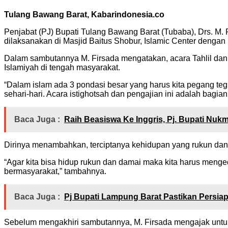
Tulang Bawang Barat, Kabarindonesia.co
Penjabat (PJ) Bupati Tulang Bawang Barat (Tubaba), Drs. M. F
dilaksanakan di Masjid Baitus Shobur, Islamic Center denga
Dalam sambutannya M. Firsada mengatakan, acara Tahlil dan
Islamiyah di tengah masyarakat.
“Dalam islam ada 3 pondasi besar yang harus kita pegang te
sehari-hari. Acara istighotsah dan pengajian ini adalah bagi
Baca Juga :
Raih Beasiswa Ke Inggris, Pj. Bupati Nu
Dirinya menambahkan, terciptanya kehidupan yang rukun dan 
“Agar kita bisa hidup rukun dan damai maka kita harus meng
bermasyarakat,” tambahnya.
Baca Juga :
Pj Bupati Lampung Barat Pastikan Persia
Sebelum mengakhiri sambutannya, M. Firsada mengajak untu