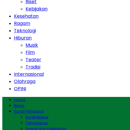
Riset
Kebijakan
Kesehatan
Ragam
Teknologi
Hiburan
Musik
Film
Teater
Tradisi
Internasional
Olahraga
OPINI
Home
News
Surat Pembaca
Surat Masuk
Tanggapan
Syarat dan Ketentuan