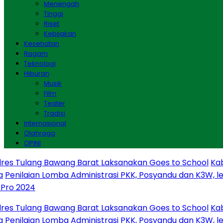
Menengah
Tinggi
Riset
Kebijakan
Kesehatan
Ragam
Teknologi
Hiburan
Musik
Film
Teater
Tradisi
Internasional
Olahraga
OPINI
Tulang Bawang Barat Laksanakan Goes to School
Kabarin
ilaian Lomba Administrasi PKK, Posyandu dan K3W, leb
2024
Tulang Bawang Barat Laksanakan Goes to School
Kabarin
ilaian Lomba Administrasi PKK, Posyandu dan K3W, leb