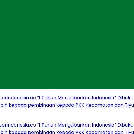
donesia.co “1 Tahun Mengabarkan Indonesia”
Dibuka Firs
ih kepada pembinaan kepada PKK Kecamatan dan Tiyuh
AWP
donesia.co “1 Tahun Mengabarkan Indonesia”
Dibuka Firs
ih kepada pembinaan kepada PKK Kecamatan dan Tiyuh
AWP