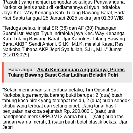
(Pasutri) yang menjadi pengedar sekaligus Penyalahguna
Narkotika jenis shabu di kediamannya di tiyuh Indraloka
Jaya Kec. Way Kenanga Kab. Tulang Bawang Barat, Pada
Hari Sabtu tanggal 25 Januari 2025 sekira jam 01.30 WIB.
“Terduga pelaku inisial SR (36) dan AF (30) Pasangan
Suami Istri Warga Tiyuh Indraloka jaya Kec. Way Kenanga
Kab. Tulang Bawang Barat, Ujar Kapolres Tulang Bawang
Barat AKBP Sendi Antoni, S.I.K., M.I.K. melalui Kasat Res
Narkoba Tubaba AKP Jepri Syaifullah, S.H., M.H.” Jumat
(31/01/2025)
Baca Juga :
Asah Kemampuan Anggotanya, Polres
Tulang Bawang Barat Gelar Latihan Beladiri Polri
“Selain mengamankan terduga pelaku, Tim Opsnal Sat
Narkoba juga menyita barang bukti berupa : 2 (dua) buah
tabung kaca pirek yang terdapat residu, 2 (dua) buah sendok
shabu yang terbuat dari selang pipet, Uang tunai hasil
penjualan narkoba sejumlah Rp. 200.000,1 (satu) unit
handphone merk OPPO V12 warna biru, 1 (satu) buah tas
tangan warna merah, 1 (satu) buah botol plastik bekas, Ujar
Jepri