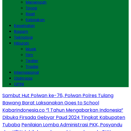
Menengah
Tinggi
Riset
Kebijakan
Kesehatan
Ragam
Teknologi
Hiburan
Musik
Film
Teater
Tradisi
Internasional
Olahraga
OPINI
Sambut Hut Polwan ke-76, Polwan Polres Tulang
Bawang Barat Laksanakan Goes to School
Kabarindonesia.co “1 Tahun Mengabarkan Indonesia”
Dibuka Firsada Gebyar Paud 2024 Tingkat Kabupaten
Tubaba
Penilaian Lomba Administrasi PKK, Posyandu