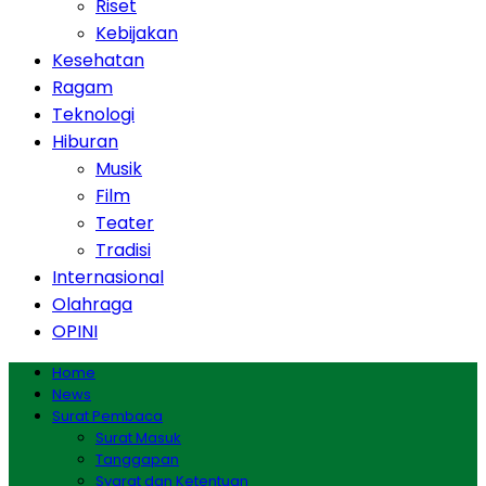
Riset
Kebijakan
Kesehatan
Ragam
Teknologi
Hiburan
Musik
Film
Teater
Tradisi
Internasional
Olahraga
OPINI
Home
News
Surat Pembaca
Surat Masuk
Tanggapan
Syarat dan Ketentuan