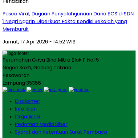
Pendidikan
Pasca Viral, Dugaan Penyalahgunaan Dana BOS di SDN
1 Negri Ngarip Diperkuat Fakta Kondisi Sekolah yang
Memburuk
Jumat, 17 Apr 2026 - 14:52 WIB
Perumahan Griya Bina Mitra Blok F No.15
Negeri Sakti, Gedung Tataan
Pesawaran
Lampung 35366
Disclaimer
Info Iklan
Organisasi
Pedoman Media Siber
Syarat dan Ketentuan Surat Pembaca