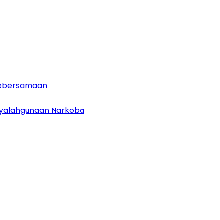
 Kebersamaan
enyalahgunaan Narkoba