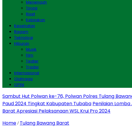
Menengah
Tinggi
Riset
Kebijakan
Kesehatan
Ragam
Teknologi
Hiburan
Musik
Film
Teater
Tradisi
Internasional
Olahraga
OPINI
Sambut Hut Polwan ke-76, Polwan Polres Tulang Bawan
Paud 2024 Tingkat Kabupaten Tubaba
Penilaian Lomba
Barat Apresiasi Pelaksanaan WSL Krui Pro 2024
Home
Tulang Bawang Barat
/