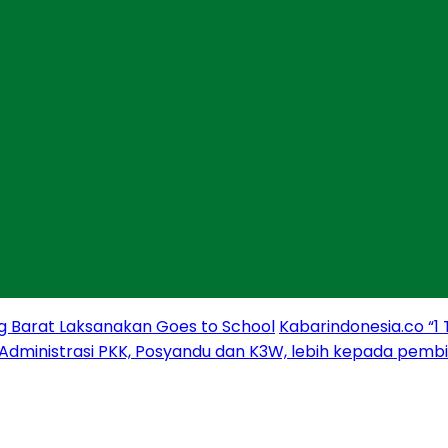
g Barat Laksanakan Goes to School
Kabarindonesia.co “1
 Administrasi PKK, Posyandu dan K3W, lebih kepada pem