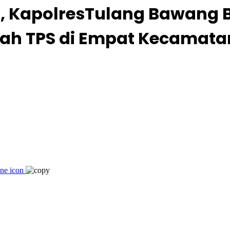
a, KapolresTulang Bawang 
lah TPS di Empat Kecamata