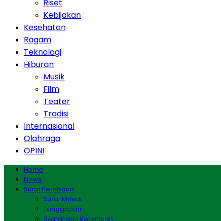
Riset
Kebijakan
Kesehatan
Ragam
Teknologi
Hiburan
Musik
Film
Teater
Tradisi
Internasional
Olahraga
OPINI
Home
News
Surat Pembaca
Surat Masuk
Tanggapan
Syarat dan Ketentuan