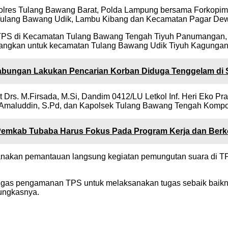
polres Tulang Bawang Barat, Polda Lampung bersama Forkopim
lang Bawang Udik, Lambu Kibang dan Kecamatan Pagar Dewa,
a TPS di Kecamatan Tulang Bawang Tengah Tiyuh Panumangan
ngkan untuk kecamatan Tulang Bawang Udik Tiyuh Kagungan
abungan Lakukan Pencarian Korban Diduga Tenggelam di
t Drs. M.Firsada, M.Si, Dandim 0412/LU Letkol Inf. Heri Eko 
 Amaluddin, S.Pd, dan Kapolsek Tulang Bawang Tengah Kompo
 Pemkab Tubaba Harus Fokus Pada Program Kerja dan Berko
nakan pemantauan langsung kegiatan pemungutan suara di TP
gas pengamanan TPS untuk melaksanakan tugas sebaik baiknya
Pungkasnya.