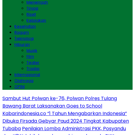
Menengah
Tinggi
Riset
Kebijakan
Kesehatan
Ragam
Teknologi
Hiburan
Musik
Film
Teater
Tradisi
Internasional
Olahraga
OPINI
Sambut Hut Polwan ke-76, Polwan Polres Tulang
Bawang Barat Laksanakan Goes to School
Kabarindonesia.co “1 Tahun Mengabarkan Indonesia”
Dibuka Firsada Gebyar Paud 2024 Tingkat Kabupaten
Tubaba
Penilaian Lomba Administrasi PKK, Posyandu