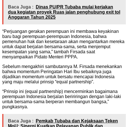
Baca Juga :
Dinas PU/PR Tubaba mulai kerjakan
dua kegiatan proyek Ruas jalan penghubung exit tol
Anggaran Tahun 2025
“Perjuangan gerakan perempuan ini membawa keyakinan
baru bagi perempuan-perempuan Indonesia, bahwa
pemenuhan hak dan kesetaraan akan mengantarkan mereka
untuk dapat berjalan bersama-sama, serta menjemput
kesempatan yang sama,” tambah Firsada saat
menyampaikan Pidato Menteri PPPA.
Sebelum mengakhiri sambutannya M. Firsada menekankan
bahwa momentum Peringatan Hari Ibu sebaiknya juga
dijadikan momentum untuk bersatu mencapai Indonesia
yang maju melalui prinsip “equal partnership”.
“Prinsip ini (equal partnership) mencerminkan bagaimana
perempuan Indonesia berjalan beririringan dengan laki-laki
untuk bersama-sama berperan membangun bangsa,”
pungkasnya.
Baca Juga :
Pemkab Tubaba dan Kejaksaan Teken
MoU: Sinergi Kuatkan Pelayanan Publik dan