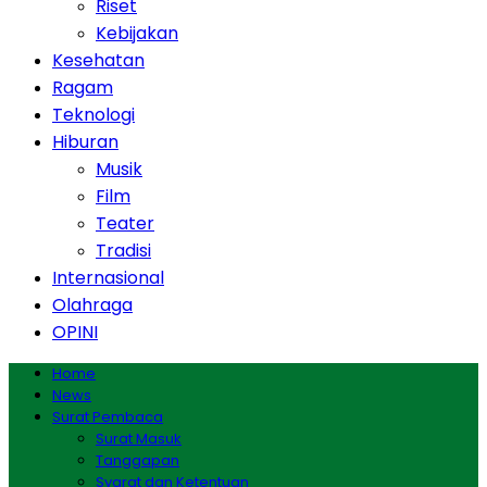
Riset
Kebijakan
Kesehatan
Ragam
Teknologi
Hiburan
Musik
Film
Teater
Tradisi
Internasional
Olahraga
OPINI
Home
News
Surat Pembaca
Surat Masuk
Tanggapan
Syarat dan Ketentuan