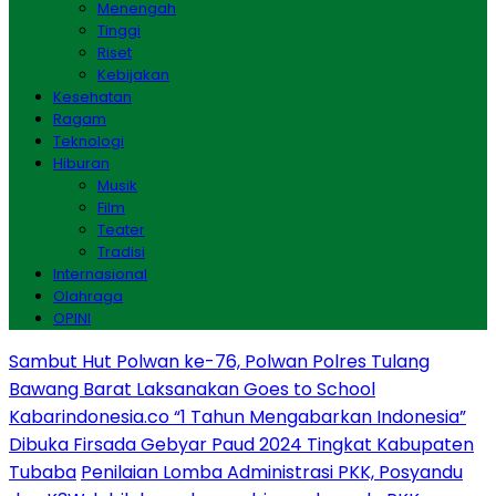
Menengah
Tinggi
Riset
Kebijakan
Kesehatan
Ragam
Teknologi
Hiburan
Musik
Film
Teater
Tradisi
Internasional
Olahraga
OPINI
Sambut Hut Polwan ke-76, Polwan Polres Tulang
Bawang Barat Laksanakan Goes to School
Kabarindonesia.co “1 Tahun Mengabarkan Indonesia”
Dibuka Firsada Gebyar Paud 2024 Tingkat Kabupaten
Tubaba
Penilaian Lomba Administrasi PKK, Posyandu