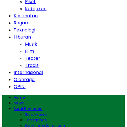
Riset
Kebijakan
Kesehatan
Ragam
Teknologi
Hiburan
Musik
Film
Teater
Tradisi
Internasional
Olahraga
OPINI
Home
News
Surat Pembaca
Surat Masuk
Tanggapan
Syarat dan Ketentuan