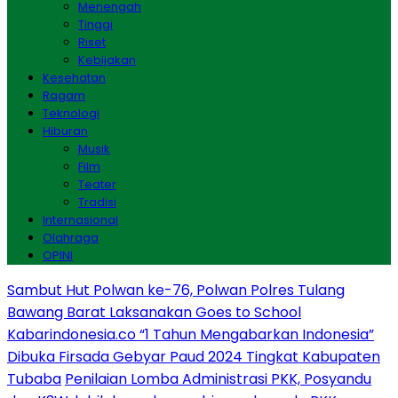
Menengah
Tinggi
Riset
Kebijakan
Kesehatan
Ragam
Teknologi
Hiburan
Musik
Film
Teater
Tradisi
Internasional
Olahraga
OPINI
Sambut Hut Polwan ke-76, Polwan Polres Tulang
Bawang Barat Laksanakan Goes to School
Kabarindonesia.co “1 Tahun Mengabarkan Indonesia”
Dibuka Firsada Gebyar Paud 2024 Tingkat Kabupaten
Tubaba
Penilaian Lomba Administrasi PKK, Posyandu