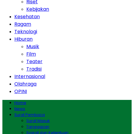
Riset
Kebijakan
Kesehatan
Ragam
Teknologi
Hiburan
Musik
Film
Teater
Tradisi
Internasional
Olahraga
OPINI
Home
News
Surat Pembaca
Surat Masuk
Tanggapan
Syarat dan Ketentuan