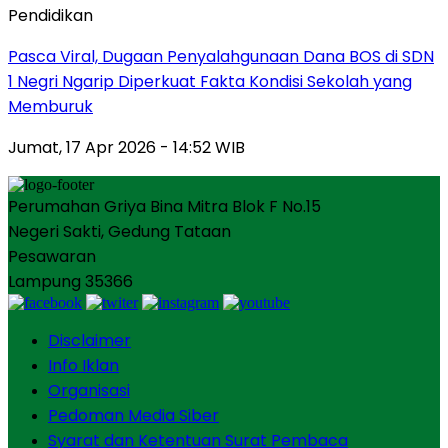
Pendidikan
Pasca Viral, Dugaan Penyalahgunaan Dana BOS di SDN
1 Negri Ngarip Diperkuat Fakta Kondisi Sekolah yang
Memburuk
Jumat, 17 Apr 2026 - 14:52 WIB
Perumahan Griya Bina Mitra Blok F No.15
Negeri Sakti, Gedung Tataan
Pesawaran
Lampung 35366
Disclaimer
Info Iklan
Organisasi
Pedoman Media Siber
Syarat dan Ketentuan Surat Pembaca