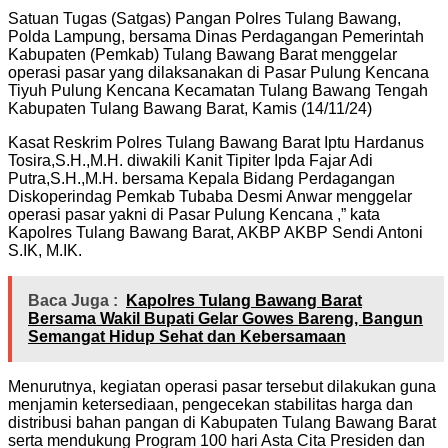
Satuan Tugas (Satgas) Pangan Polres Tulang Bawang,
Polda Lampung, bersama Dinas Perdagangan Pemerintah
Kabupaten (Pemkab) Tulang Bawang Barat menggelar
operasi pasar yang dilaksanakan di Pasar Pulung Kencana
Tiyuh Pulung Kencana Kecamatan Tulang Bawang Tengah
Kabupaten Tulang Bawang Barat, Kamis (14/11/24)
Kasat Reskrim Polres Tulang Bawang Barat Iptu Hardanus
Tosira,S.H.,M.H. diwakili Kanit Tipiter Ipda Fajar Adi
Putra,S.H.,M.H. bersama Kepala Bidang Perdagangan
Diskoperindag Pemkab Tubaba Desmi Anwar menggelar
operasi pasar yakni di Pasar Pulung Kencana ,” kata
Kapolres Tulang Bawang Barat, AKBP AKBP Sendi Antoni
S.IK, M.IK.
Baca Juga :
Kapolres Tulang Bawang Barat
Bersama Wakil Bupati Gelar Gowes Bareng, Bangun
Semangat Hidup Sehat dan Kebersamaan
Menurutnya, kegiatan operasi pasar tersebut dilakukan guna
menjamin ketersediaan, pengecekan stabilitas harga dan
distribusi bahan pangan di Kabupaten Tulang Bawang Barat
serta mendukung Program 100 hari Asta Cita Presiden dan