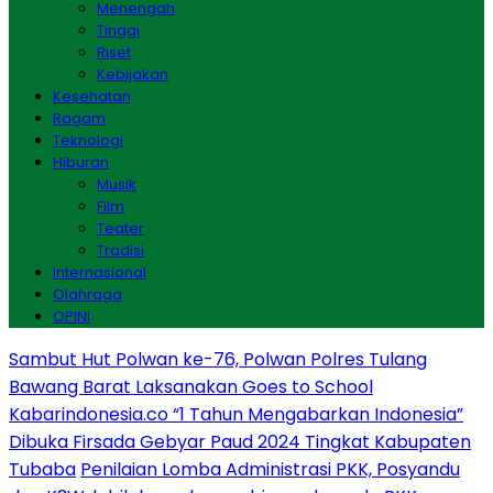
Menengah
Tinggi
Riset
Kebijakan
Kesehatan
Ragam
Teknologi
Hiburan
Musik
Film
Teater
Tradisi
Internasional
Olahraga
OPINI
Sambut Hut Polwan ke-76, Polwan Polres Tulang
Bawang Barat Laksanakan Goes to School
Kabarindonesia.co “1 Tahun Mengabarkan Indonesia”
Dibuka Firsada Gebyar Paud 2024 Tingkat Kabupaten
Tubaba
Penilaian Lomba Administrasi PKK, Posyandu