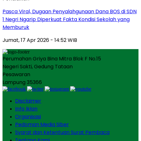
Pasca Viral, Dugaan Penyalahgunaan Dana BOS di SDN
1 Negri Ngarip Diperkuat Fakta Kondisi Sekolah yang
Memburuk
Jumat, 17 Apr 2026 - 14:52 WIB
Perumahan Griya Bina Mitra Blok F No.15
Negeri Sakti, Gedung Tataan
Pesawaran
Lampung 35366
Disclaimer
Info Iklan
Organisasi
Pedoman Media Siber
Syarat dan Ketentuan Surat Pembaca
Tentang Kami