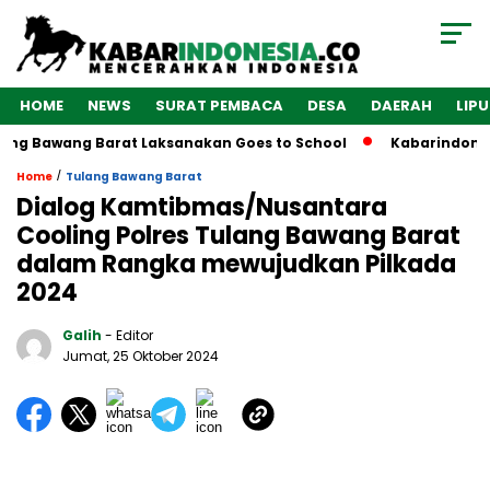
HOME
NEWS
SURAT PEMBACA
DESA
DAERAH
LIP
Bawang Barat Laksanakan Goes to School
Kabarindonesia.co
/
Home
Tulang Bawang Barat
Dialog Kamtibmas/Nusantara
Cooling Polres Tulang Bawang Barat
dalam Rangka mewujudkan Pilkada
2024
Galih
- Editor
Jumat, 25 Oktober 2024