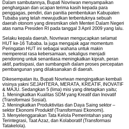
Dalam sambutannya, Bupati Novriwan menyampaikan
penghargaan dan ucapan terima kasih kepada para
penggagas, pendiri, dan panitia pembentukan Kabupaten
Tubaba yang telah mewujudkan terbentuknya sebuah
daerah otonom yang diresmikan oleh Menteri Dalam Negeri
atas nama Presiden RI pada tanggal 3 April 2009 yang lalu.
Selaku kepala daerah, Novriwan mengucapkan selamat
HUT ke-16 Tubaba. Ia juga mengajak agar momentum
Peringatan HUT ini sebagai wahana untuk makin
mempererat rasa kebersamaan, sekaligus menjadi
pendorong untuk senantiasa meningkatkan kiprah, peran
aktif, partisipasi, dan sumbangsih dalam proses percepatan
pembangunan yang dilaksanakan di daerah.
Dikesempatan itu, Bupati Novriwan mengingatkan kembali
visinya yakni SEJAHTERA, MERATA, KREATIF, INOVATIF
& MAJU. Sedangkan 5 (lima) misi yang ditetapkan yaitu;
1. Meningkatkan Kualitas SDM yang Kreatif dan Inovatif
(Transformasi Sosial).
2. Meningkatkan Produktivitas dan Daya Saing sektor –
sektor Ekonomi Produktif (Transformasi Ekonomi).
3. Menyelenggarakan Tata Kelola Pemerintahan yang
Terintegrasi, Taat Azaz, dan Kolaboratif (Transformasi
Tatakelola).