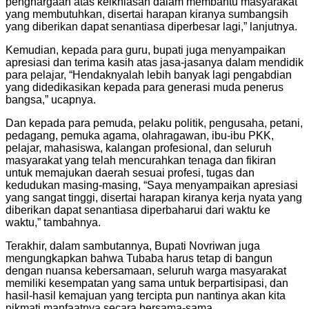
penghargaan atas keikhlasan dalam membantu masyarakat
yang membutuhkan, disertai harapan kiranya sumbangsih
yang diberikan dapat senantiasa diperbesar lagi,” lanjutnya.
Kemudian, kepada para guru, bupati juga menyampaikan
apresiasi dan terima kasih atas jasa-jasanya dalam mendidik
para pelajar, “Hendaknyalah lebih banyak lagi pengabdian
yang didedikasikan kepada para generasi muda penerus
bangsa,” ucapnya.
Dan kepada para pemuda, pelaku politik, pengusaha, petani,
pedagang, pemuka agama, olahragawan, ibu-ibu PKK,
pelajar, mahasiswa, kalangan profesional, dan seluruh
masyarakat yang telah mencurahkan tenaga dan fikiran
untuk memajukan daerah sesuai profesi, tugas dan
kedudukan masing-masing, “Saya menyampaikan apresiasi
yang sangat tinggi, disertai harapan kiranya kerja nyata yang
diberikan dapat senantiasa diperbaharui dari waktu ke
waktu,” tambahnya.
Terakhir, dalam sambutannya, Bupati Novriwan juga
mengungkapkan bahwa Tubaba harus tetap di bangun
dengan nuansa kebersamaan, seluruh warga masyarakat
memiliki kesempatan yang sama untuk berpartisipasi, dan
hasil-hasil kemajuan yang tercipta pun nantinya akan kita
nikmati manfaatnya secara bersama-sama.