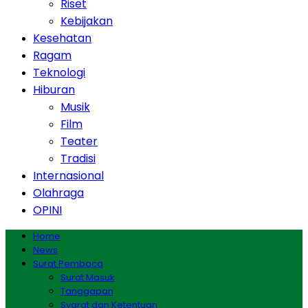
Riset
Kebijakan
Kesehatan
Ragam
Teknologi
Hiburan
Musik
Film
Teater
Tradisi
Internasional
Olahraga
OPINI
Home
News
Surat Pembaca
Surat Masuk
Tanggapan
Syarat dan Ketentuan