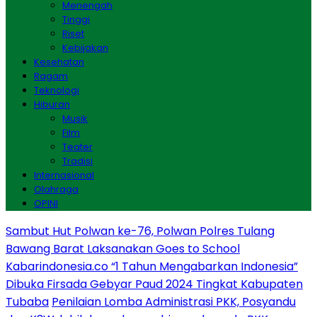
Menengah
Tinggi
Riset
Kebijakan
Kesehatan
Ragam
Teknologi
Hiburan
Musik
Film
Teater
Tradisi
Internasional
Olahraga
OPINI
Sambut Hut Polwan ke-76, Polwan Polres Tulang
Bawang Barat Laksanakan Goes to School
Kabarindonesia.co “1 Tahun Mengabarkan Indonesia”
Dibuka Firsada Gebyar Paud 2024 Tingkat Kabupaten
Tubaba
Penilaian Lomba Administrasi PKK, Posyandu