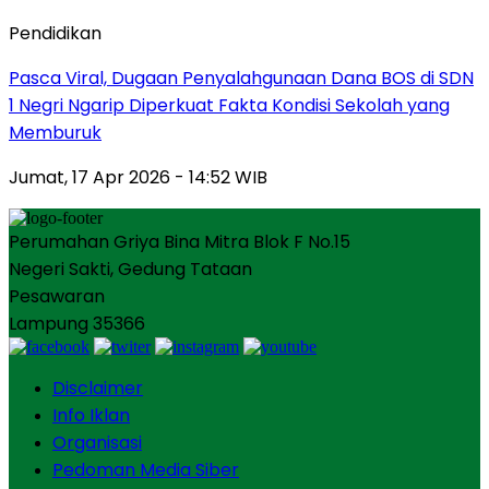
Pendidikan
Pasca Viral, Dugaan Penyalahgunaan Dana BOS di SDN
1 Negri Ngarip Diperkuat Fakta Kondisi Sekolah yang
Memburuk
Jumat, 17 Apr 2026 - 14:52 WIB
Perumahan Griya Bina Mitra Blok F No.15
Negeri Sakti, Gedung Tataan
Pesawaran
Lampung 35366
Disclaimer
Info Iklan
Organisasi
Pedoman Media Siber