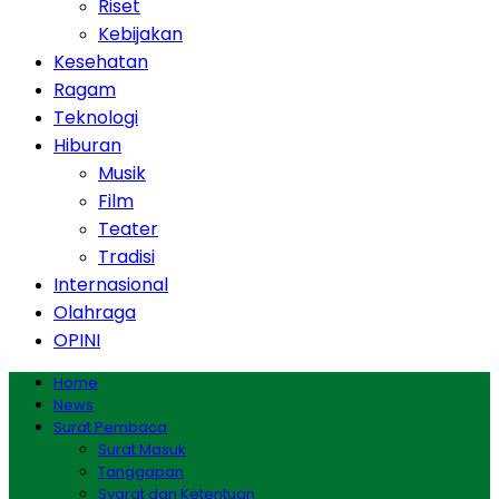
Riset
Kebijakan
Kesehatan
Ragam
Teknologi
Hiburan
Musik
Film
Teater
Tradisi
Internasional
Olahraga
OPINI
Home
News
Surat Pembaca
Surat Masuk
Tanggapan
Syarat dan Ketentuan