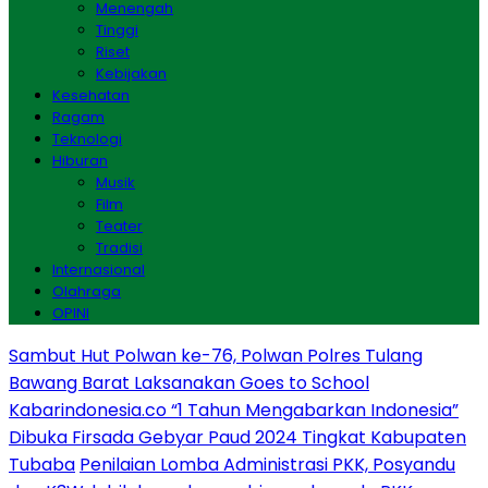
Menengah
Tinggi
Riset
Kebijakan
Kesehatan
Ragam
Teknologi
Hiburan
Musik
Film
Teater
Tradisi
Internasional
Olahraga
OPINI
Sambut Hut Polwan ke-76, Polwan Polres Tulang
Bawang Barat Laksanakan Goes to School
Kabarindonesia.co “1 Tahun Mengabarkan Indonesia”
Dibuka Firsada Gebyar Paud 2024 Tingkat Kabupaten
Tubaba
Penilaian Lomba Administrasi PKK, Posyandu