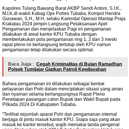
Kapolres Tulang Bawang Barat AKBP Sendi Antoni, S.I.K.,
M.I.K.di wakili Kabag Ops Polres Tubaba, Kompol Hendra
Gunawan, S.H., M.H, selaku Karendal Operasi Mantap Praja
Krakatau 2024 pimpin Langsung Pelaksanaan Apel
Pengamanan dan menjelaskan Pagi ini pengamanan
dilakukan di areal kantor KPU Tubaba dengan
memberlakukan pola pengamanan ring 1, 2 dan 3 meski
rapat pleno ini berlangsung tertutup oleh KPU namun
pengamanan tetap dilakukan secara optimal.
Baca Juga :
Cegah Kriminalitas di Bulan Ramadhan
Polsek Tumijajar Giatkan Patroli Kewilayahan
Bahwa pengamanan ini dilakukan sebagai bentuk
pelayanan dari Polri dalam menciptakan situasi yang aman
dan nyaman selama berlangsungnya Rapat Pleno
Penetapan pasangan calon Bupati dan Wakil Bupati pada
Pilkada 2024 Di Kabupaten Tubaba.
“Terlihat sejumlah aparat Polri dan pengamanan internal
berjaga di pintu masuk kantor KPU. Siapa saja yang akan
masuk ke kantor tersebut, wajib memakai tanda pengenal