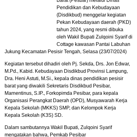
Barat (Pesbar) melalui Dinas
Pendidikan dan Kebudayaan
(Disdikbud) menggelar kegiatan
Pekan Kebudayaan daerah (PKD)
tahun 2024, yang resmi dibuka
oleh Wakil Bupati Zulqoini Syarif di
Cottage kawasan Pantai Labuhan
Jukung Kecamatan Pesisir Tengah, Selasa (23/07/2024)
Kegiatan tersebut dihadiri oleh Pj. Sekda, Drs. Jon Edwar,
M.Pd., Kabid. Kebudayaan Disdikbud Provinsi Lampung,
Dra. Heni Astuti, M.Si., kepala dinas pendidikan pesisir
barat yang diwakili Sekretaris Disdikbud Pesibar,
Marnentinus, S.IP., Forkopimda Pesibar, para kepala
Organisasi Perangkat Daerah (OPD), Musyawarah Kerja
Kepala Sekolah (MKKS) SMP, dan Kelompok Kerja
Kepala Sekolah (K3S) SD.
Dalam sambutannya Wakil Bupati, Zulqoini Syarif
mengatakan bahwa, Pemkab Pesibar