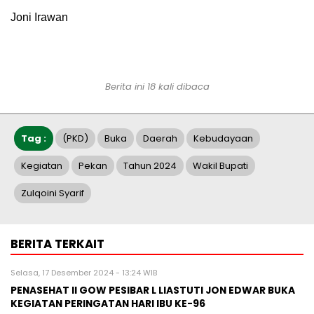
Joni Irawan
Berita ini 18 kali dibaca
Tag :
(PKD)
Buka
Daerah
Kebudayaan
Kegiatan
Pekan
Tahun 2024
Wakil Bupati
Zulqoini Syarif
BERITA TERKAIT
Selasa, 17 Desember 2024 - 13:24 WIB
PENASEHAT II GOW PESIBAR L LIASTUTI JON EDWAR BUKA
KEGIATAN PERINGATAN HARI IBU KE-96