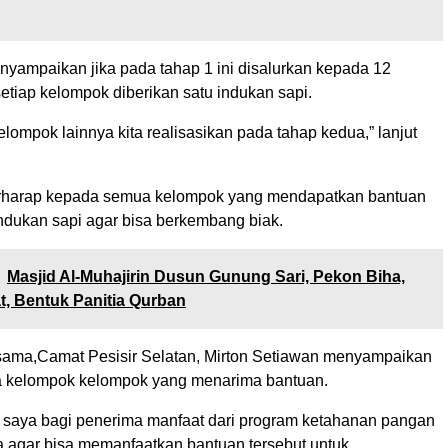
nyampaikan jika pada tahap 1 ini disalurkan kepada 12
etiap kelompok diberikan satu indukan sapi.
kelompok lainnya kita realisasikan pada tahap kedua,” lanjut
erharap kepada semua kelompok yang mendapatkan bantuan
ndukan sapi agar bisa berkembang biak.
Masjid Al-Muhajirin Dusun Gunung Sari, Pekon Biha,
at, Bentuk Panitia Qurban
sama,Camat Pesisir Selatan, Mirton Setiawan menyampaikan
a kelompok kelompok yang menarima bantuan.
 saya bagi penerima manfaat dari program ketahanan pangan
 agar bisa memanfaatkan bantuan tersebut untuk