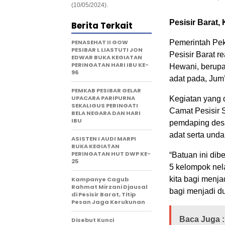
(10/05/2024).
Pesisir Barat,
Berita Terkait
PENASEHAT II GOW
Pemerintah Pek
PESIBAR L LIASTUTI JON
Pesisir Barat 
EDWAR BUKA KEGIATAN
PERINGATAN HARI IBU KE-
Hewani, berupa
96
adat pada, Jum’
PEMKAB PESIBAR GELAR
UPACARA PARIPURNA
Kegiatan yang d
SEKALIGUS PERINGATI
Camat Pesisir 
BELA NEGARA DAN HARI
IBU
pemdaping desa
adat serta unda
ASISTEN I AUDI MARPI
BUKA KEGIATAN
PERINGATAN HUT DWP KE-
“Batuan ini dib
25
5 kelompok nela
kita bagi menja
Kampanye Cagub
Rahmat Mirzani Djausal
bagi menjadi d
di Pesisir Barat, Titip
Pesan Jaga Kerukunan
Baca Juga :
Disebut Kunci