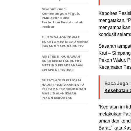
Disebut Kunci
Kapolres Pesis
Kemenangan Pilgub,
RMD Akan Buka
mengatakan, “P
Perhatian Pusat untuk
Pesbar
menyampaikan p
kondusif selam
PJ. SEKDA JON EDWAR
BUKA LOMBA KICAU MANIA
KARANG TARUNA CUP IV
Sasaran tempat 
Krui – Simpang
ASISTEN III GUNAWAN
Pekon Walur, P
BUKA KEGIATAN ENTRY
MEETING PELAKSANAAN
Kecamatan Pesi
SPI KPK DI PESIBAR
BUPATI AGUS ISTIQLAL
Baca Juga :
HADIRI PELETAKAN BATU
PERTAMA PEMBANGUNAN
Kesehatan 
MASJID AL-HIKMAH
PEKON KEBUAYAN
“Kegiatan ini t
melakukan Patr
aman dan kondu
Barat,” kata Ka