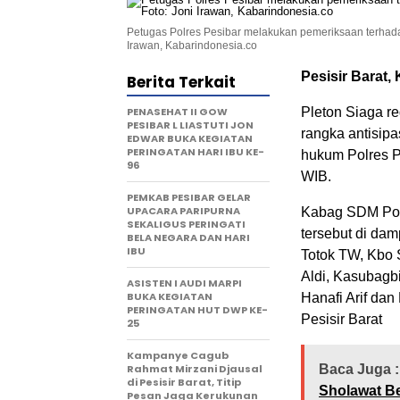
Petugas Polres Pesibar melakukan pemeriksaan terhada
Irawan, Kabarindonesia.co
Pesisir Barat,
Berita Terkait
PENASEHAT II GOW
Pleton Siaga re
PESIBAR L LIASTUTI JON
rangka antisip
EDWAR BUKA KEGIATAN
PERINGATAN HARI IBU KE-
hukum Polres Pe
96
WIB.
PEMKAB PESIBAR GELAR
UPACARA PARIPURNA
Kabag SDM Pol
SEKALIGUS PERINGATI
tersebut di dam
BELA NEGARA DAN HARI
IBU
Totok TW, Kbo S
Aldi, Kasubagbi
ASISTEN I AUDI MARPI
BUKA KEGIATAN
Hanafi Arif dan 
PERINGATAN HUT DWP KE-
Pesisir Barat
25
Kampanye Cagub
Rahmat Mirzani Djausal
Baca Juga :
di Pesisir Barat, Titip
Sholawat B
Pesan Jaga Kerukunan