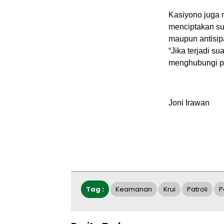
Kasiyono juga 
menciptakan s
maupun antisip
“Jika terjadi 
menghubungi pih
Joni Irawan
Tag :
Keamanan
Krui
Patroli
P