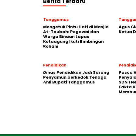
Berita Terbaru
Tanggamus
Tangga
Mengetuk Pintu Hati di Masjid
Agus Ci
At-Taubah: Pegawai dan
Ketua 
Warga Binaan Lapas
Kotaagung Ikuti Bimbingan
Rohani
Pendidikan
Pendidi
Dinas Pendidikan Jadi Sarang
Pasca V
Penyamun berkedok Tenaga
Penyal
Ahli Bupati Tanggamus
SDN 1 N
Fakta K
Membu