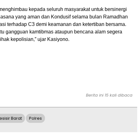
menghimbau kepada seluruh masyarakat untuk bersinergi
uasana yang aman dan Kondusif selama bulan Ramadhan
asi terhadap C3 demi keamanan dan ketertiban bersama.
suatu gangguan kamtibmas ataupun bencana alam segera
ak kepolisian,” ujar Kasiyono.
Berita ini 15 kali dibaca
esisir Barat
Polres