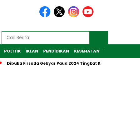
POLITIK
IKLAN
PENDIDIKAN
KESEHATAN
RAGAM
TEKNO
Dibuka Firsada Gebyar Paud 2024 Tingkat Kabupaten Tubaba