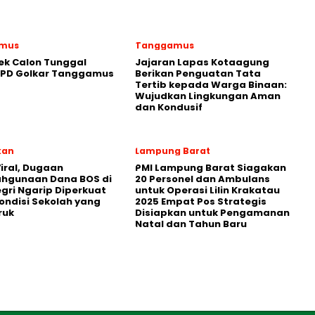
mus
Tanggamus
ek Calon Tunggal
Jajaran Lapas Kotaagung
DPD Golkar Tanggamus
Berikan Penguatan Tata
Tertib kepada Warga Binaan:
Wujudkan Lingkungan Aman
dan Kondusif
kan
Lampung Barat
iral, Dugaan
PMI Lampung Barat Siagakan
ahgunaan Dana BOS di
20 Personel dan Ambulans
egri Ngarip Diperkuat
untuk Operasi Lilin Krakatau
ondisi Sekolah yang
2025 Empat Pos Strategis
ruk
Disiapkan untuk Pengamanan
Natal dan Tahun Baru