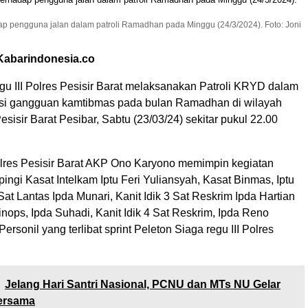
p pengguna jalan dalam patroli Ramadhan pada Minggu (24/3/2024). Foto: Joni
 Kabarindonesia.co
gu III Polres Pesisir Barat melaksanakan Patroli KRYD dalam
asi gangguan kamtibmas pada bulan Ramadhan di wilayah
sisir Barat Pesibar, Sabtu (23/03/24) sekitar pukul 22.00
res Pesisir Barat AKP Ono Karyono memimpin kegiatan
pingi Kasat Intelkam Iptu Feri Yuliansyah, Kasat Binmas, Iptu
at Lantas Ipda Munari, Kanit Idik 3 Sat Reskrim Ipda Hartian
nops, Ipda Suhadi, Kanit Idik 4 Sat Reskrim, Ipda Reno
Personil yang terlibat sprint Peleton Siaga regu III Polres
Jelang Hari Santri Nasional, PCNU dan MTs NU Gelar
ersama