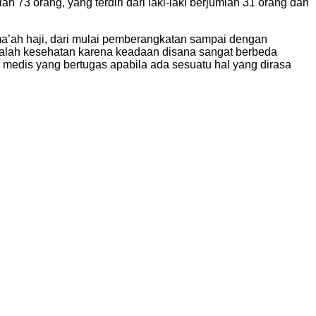
 73 orang, yang terdiri dari laki-laki berjumlah 31 orang dan
ama’ah haji, dari mulai pemberangkatan sampai dengan
galah kesehatan karena keadaan disana sangat berbeda
a medis yang bertugas apabila ada sesuatu hal yang dirasa