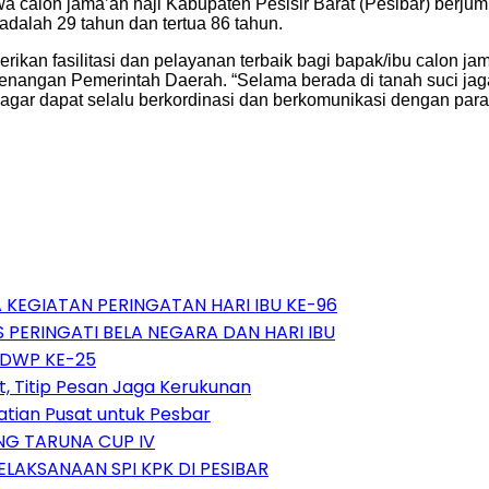
calon jama’ah haji Kabupaten Pesisir Barat (Pesibar) berjumlah
dalah 29 tahun dan tertua 86 tahun.
ikan fasilitasi dan pelayanan terbaik bagi bapak/ibu calon j
enangan Pemerintah Daerah. “Selama berada di tanah suci ja
i agar dapat selalu berkordinasi dan berkomunikasi dengan par
A KEGIATAN PERINGATAN HARI IBU KE-96
 PERINGATI BELA NEGARA DAN HARI IBU
 DWP KE-25
t, Titip Pesan Jaga Kerukunan
tian Pusat untuk Pesbar
NG TARUNA CUP IV
LAKSANAAN SPI KPK DI PESIBAR