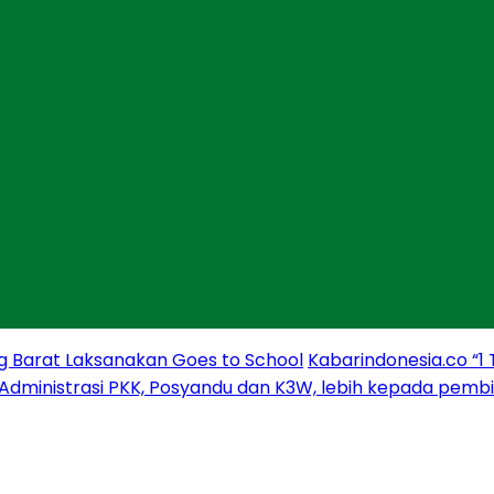
g Barat Laksanakan Goes to School
Kabarindonesia.co “1
 Administrasi PKK, Posyandu dan K3W, lebih kepada pem