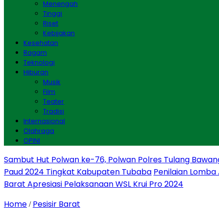
Menengah
Tinggi
Riset
Kebijakan
Kesehatan
Ragam
Teknologi
Hiburan
Musik
Film
Teater
Tradisi
Internasional
Olahraga
OPINI
Sambut Hut Polwan ke-76, Polwan Polres Tulang Bawan
Paud 2024 Tingkat Kabupaten Tubaba
Penilaian Lomba
Barat Apresiasi Pelaksanaan WSL Krui Pro 2024
Home
Pesisir Barat
/