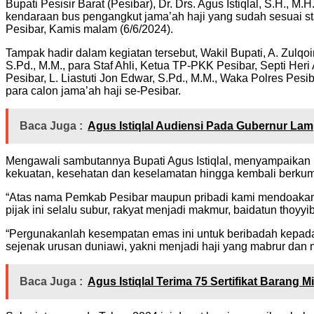
Bupati Pesisir Barat (Pesibar), Dr. Drs. Agus Istiqlal, S.H
kendaraan bus pengangkut jama’ah haji yang sudah sesuai 
Pesibar, Kamis malam (6/6/2024).
Tampak hadir dalam kegiatan tersebut, Wakil Bupati, A. Zulqoi
S.Pd., M.M., para Staf Ahli, Ketua TP-PKK Pesibar, Septi Her
Pesibar, L. Liastuti Jon Edwar, S.Pd., M.M., Waka Polres Pes
para calon jama’ah haji se-Pesibar.
Baca Juga :
Agus Istiqlal Audiensi Pada Gubernur La
Mengawali sambutannya Bupati Agus Istiqlal, menyampaikan u
kekuatan, kesehatan dan keselamatan hingga kembali berkump
“Atas nama Pemkab Pesibar maupun pribadi kami mendoakan s
pijak ini selalu subur, rakyat menjadi makmur, baidatun thoyyib
“Pergunakanlah kesempatan emas ini untuk beribadah kepada
sejenak urusan duniawi, yakni menjadi haji yang mabrur dan ma
Baca Juga :
Agus Istiqlal Terima 75 Sertifikat Barang M