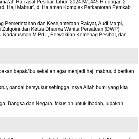
n Jama’ah Haji asal Pesibar Tahun 2024 M/1445 H dengan 2
adi Haji Mabrur”, di Halaman Komplek Perkantoran Pemkab
idang Pemerintahan dan Kesejahteraan Rakyat, Audi Marpi,
wati Zulqoini dan Ketua Dharma Wanita Persatuan (DWP)
Drs. Kadarusman M.Pd.I., Perwakilan Kemenag Pesibar, dan
an bapak/ibu sekalian agar menjadi haji mabrur, diberikan
r, pandai bersyukur sehingga insya Allah bumi yang kita
ga, Bangsa dan Negara, fokuslah untuk ibadah, lupakan