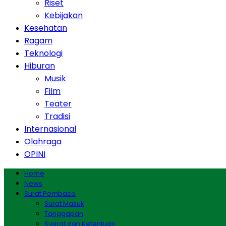
Riset
Kebijakan
Kesehatan
Ragam
Teknologi
Hiburan
Musik
Film
Teater
Tradisi
Internasional
Olahraga
OPINI
Home
News
Surat Pembaca
Surat Masuk
Tanggapan
Syarat dan Ketentuan