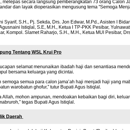
., M.H., melepas secara langsung pemberangkatan 73 orang Calo
standar dan layak dioperasikan mengusung tema “Semoga Menj
ni Syarif, S.H., Pj. Sekda, Drs. Jon Edwar, M.Pd., Asisten I B
i Agusnaini Istiqlal, S.E, M.H., Ketua I TP-PKK Pesibar, Yulna
ibar, Kompol. Slamet Raharjo, S.H., M.H., Ketua MUI Pesibar, 
mpung Tentang WSL Krui Pro
capan selamat menunaikan ibadah haji dan senantiasa mendoak
ul bersama keluarga yang dicintai.
emoga semua para calon jama’ah haji menjadi haji yang mabru
atun warobatun ghofur,” tutur Bupati Agus Istiqlal.
 Allah, mohon ampunan, mendoakan kebaikan bagi diri, keluar
bruroh,” tegas Bupati Agus Istiqlal.
ilik Daerah