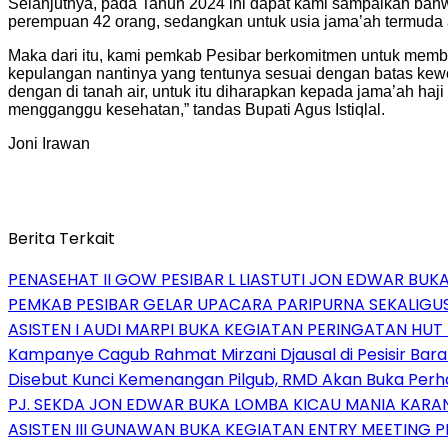
Selanjutnya, pada Tahun 2024 ini dapat kami sampaikan bahwa 
perempuan 42 orang, sedangkan untuk usia jama’ah termuda a
Maka dari itu, kami pemkab Pesibar berkomitmen untuk member
kepulangan nantinya yang tentunya sesuai dengan batas kew
dengan di tanah air, untuk itu diharapkan kepada jama’ah haj
mengganggu kesehatan,” tandas Bupati Agus Istiqlal.
Joni Irawan
Berita Terkait
PENASEHAT II GOW PESIBAR L LIASTUTI JON EDWAR BUK
PEMKAB PESIBAR GELAR UPACARA PARIPURNA SEKALIGUS
ASISTEN I AUDI MARPI BUKA KEGIATAN PERINGATAN HUT
Kampanye Cagub Rahmat Mirzani Djausal di Pesisir Bara
Disebut Kunci Kemenangan Pilgub, RMD Akan Buka Perha
PJ. SEKDA JON EDWAR BUKA LOMBA KICAU MANIA KARA
ASISTEN III GUNAWAN BUKA KEGIATAN ENTRY MEETING PE