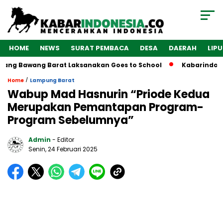
HOME
NEWS
SURAT PEMBACA
DESA
DAERAH
LIP
 Bawang Barat Laksanakan Goes to School
Kabarindonesia.c
/
Home
Lampung Barat
Wabup Mad Hasnurin “Priode Kedua
Merupakan Pemantapan Program-
Program Sebelumnya”
Admin
- Editor
Senin, 24 Februari 2025