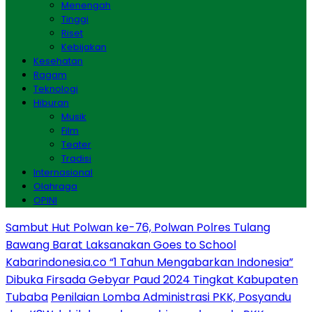
Menengah
Tinggi
Riset
Kebijakan
Kesehatan
Ragam
Teknologi
Hiburan
Musik
Film
Teater
Tradisi
Internasional
Olahraga
OPINI
Sambut Hut Polwan ke-76, Polwan Polres Tulang
Bawang Barat Laksanakan Goes to School
Kabarindonesia.co “1 Tahun Mengabarkan Indonesia”
Dibuka Firsada Gebyar Paud 2024 Tingkat Kabupaten
Tubaba
Penilaian Lomba Administrasi PKK, Posyandu