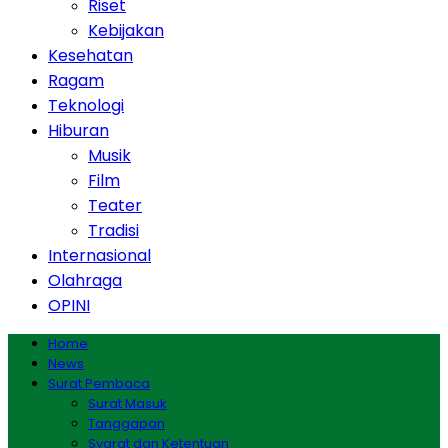
Riset
Kebijakan
Kesehatan
Ragam
Teknologi
Hiburan
Musik
Film
Teater
Tradisi
Internasional
Olahraga
OPINI
Home
News
Surat Pembaca
Surat Masuk
Tanggapan
Syarat dan Ketentuan