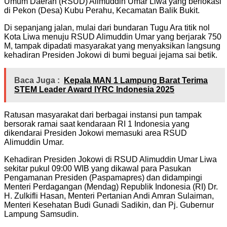
Umum Daerah (RSUD) Alimuddin Umar Liwa yang berlokasi
di Pekon (Desa) Kubu Perahu, Kecamatan Balik Bukit.
Di sepanjang jalan, mulai dari bundaran Tugu Ara titik nol
Kota Liwa menuju RSUD Alimuddin Umar yang berjarak 750
M, tampak dipadati masyarakat yang menyaksikan langsung
kehadiran Presiden Jokowi di bumi beguai jejama sai betik.
Baca Juga :
Kepala MAN 1 Lampung Barat Terima
STEM Leader Award IYRC Indonesia 2025
Ratusan masyarakat dari berbagai instansi pun tampak
bersorak ramai saat kendaraan RI 1 Indonesia yang
dikendarai Presiden Jokowi memasuki area RSUD
Alimuddin Umar.
Kehadiran Presiden Jokowi di RSUD Alimuddin Umar Liwa
sekitar pukul 09:00 WIB yang dikawal para Pasukan
Pengamanan Presiden (Paspamapres) dan didampingi
Menteri Perdagangan (Mendag) Republik Indonesia (RI) Dr.
H. Zulkifli Hasan, Menteri Pertanian Andi Amran Sulaiman,
Menteri Kesehatan Budi Gunadi Sadikin, dan Pj. Gubernur
Lampung Samsudin.