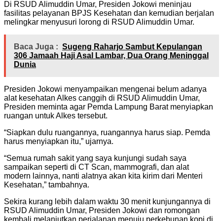
Di RSUD Alimuddin Umar, Presiden Jokowi meninjau
fasilitas pelayanan BPJS Kesehatan dan kemudian berjalan
melingkar menyusuri lorong di RSUD Alimuddin Umar.
Baca Juga :
Sugeng Raharjo Sambut Kepulangan
306 Jamaah Haji Asal Lambar, Dua Orang Meninggal
Dunia
Presiden Jokowi menyampaikan mengenai belum adanya
alat kesehatan Alkes canggih di RSUD Alimuddin Umar,
Presiden meminta agar Pemda Lampung Barat menyiapkan
ruangan untuk Alkes tersebut.
“Siapkan dulu ruangannya, ruangannya harus siap. Pemda
harus menyiapkan itu,” ujarnya.
“Semua rumah sakit yang saya kunjungi sudah saya
sampaikan seperti di CT Scan, mammografi, dan alat
modern lainnya, nanti alatnya akan kita kirim dari Menteri
Kesehatan,” tambahnya.
Sekira kurang lebih dalam waktu 30 menit kunjungannya di
RSUD Alimuddin Umar, Presiden Jokowi dan romongan
kembali melanjutkan perjalanan menuju perkebunan kopi di