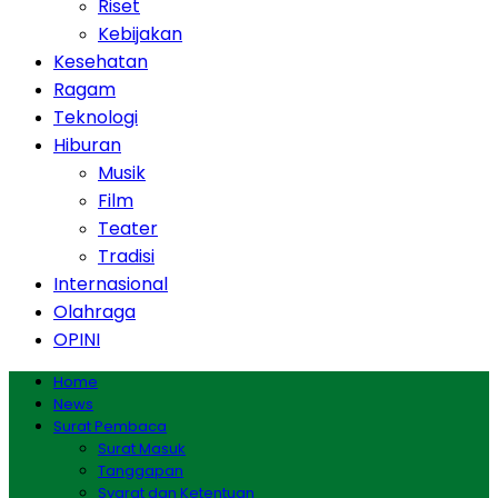
Riset
Kebijakan
Kesehatan
Ragam
Teknologi
Hiburan
Musik
Film
Teater
Tradisi
Internasional
Olahraga
OPINI
Home
News
Surat Pembaca
Surat Masuk
Tanggapan
Syarat dan Ketentuan