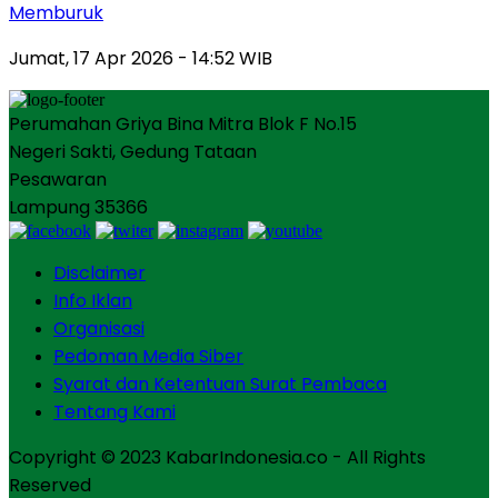
Memburuk
Jumat, 17 Apr 2026 - 14:52 WIB
Perumahan Griya Bina Mitra Blok F No.15
Negeri Sakti, Gedung Tataan
Pesawaran
Lampung 35366
Disclaimer
Info Iklan
Organisasi
Pedoman Media Siber
Syarat dan Ketentuan Surat Pembaca
Tentang Kami
Copyright © 2023 KabarIndonesia.co - All Rights
Reserved