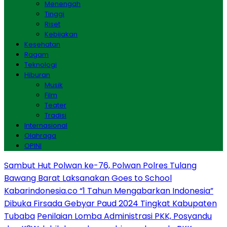
Menengah
Tinggi
Riset
Kebijakan
Kesehatan
Ragam
Teknologi
Hiburan
Musik
Film
Teater
Tradisi
Internasional
Olahraga
OPINI
Sambut Hut Polwan ke-76, Polwan Polres Tulang
Bawang Barat Laksanakan Goes to School
Kabarindonesia.co “1 Tahun Mengabarkan Indonesia”
Dibuka Firsada Gebyar Paud 2024 Tingkat Kabupaten
Tubaba
Penilaian Lomba Administrasi PKK, Posyandu