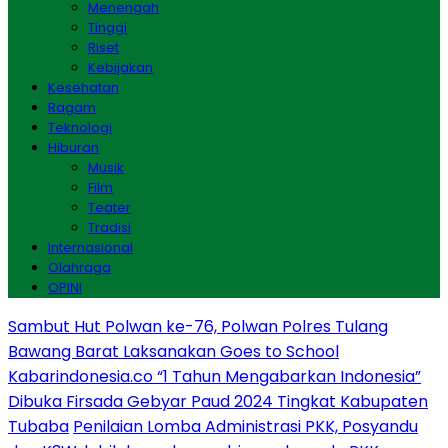
Menengah
Tinggi
Riset
Kebijakan
Kesehatan
Ragam
Teknologi
Hiburan
Musik
Film
Teater
Tradisi
Internasional
Olahraga
OPINI
Sambut Hut Polwan ke-76, Polwan Polres Tulang
Bawang Barat Laksanakan Goes to School
Kabarindonesia.co “1 Tahun Mengabarkan Indonesia”
Dibuka Firsada Gebyar Paud 2024 Tingkat Kabupaten
Tubaba
Penilaian Lomba Administrasi PKK, Posyandu