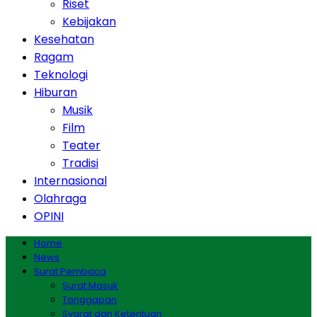
Riset
Kebijakan
Kesehatan
Ragam
Teknologi
Hiburan
Musik
Film
Teater
Tradisi
Internasional
Olahraga
OPINI
Home
News
Surat Pembaca
Surat Masuk
Tanggapan
Syarat dan Ketentuan