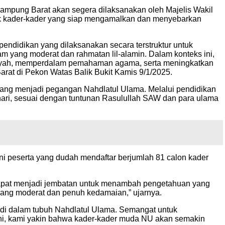
pung Barat akan segera dilaksanakan oleh Majelis Wakil
k kader-kader yang siap mengamalkan dan menyebarkan
idikan yang dilaksanakan secara terstruktur untuk
ang moderat dan rahmatan lil-alamin. Dalam konteks ini,
miyah, memperdalam pemahaman agama, serta meningkatkan
arat di Pekon Watas Balik Bukit Kamis 9/1/2025.
yang menjadi pegangan Nahdlatul Ulama. Melalui pendidikan
hari, sesuai dengan tuntunan Rasulullah SAW dan para ulama
peserta yang dudah mendaftar berjumlah 81 calon kader
dapat menjadi jembatan untuk menambah pengetahuan yang
yang moderat dan penuh kedamaian,” ujarnya.
 di dalam tubuh Nahdlatul Ulama. Semangat untuk
an ini, kami yakin bahwa kader-kader muda NU akan semakin