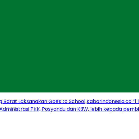
g Barat Laksanakan Goes to School
Kabarindonesia.co “1
 Administrasi PKK, Posyandu dan K3W, lebih kepada pem