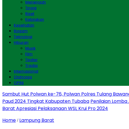
Menengah
Tinggi
Riset
Kebijakan
Kesehatan
Ragam
Teknologi
Hiburan
Musik
Film
Teater
Tradisi
Internasional
Olahraga
OPINI
Sambut Hut Polwan ke-76, Polwan Polres Tulang Bawan
Paud 2024 Tingkat Kabupaten Tubaba
Penilaian Lomba
Barat Apresiasi Pelaksanaan WSL Krui Pro 2024
Home
Lampung Barat
/