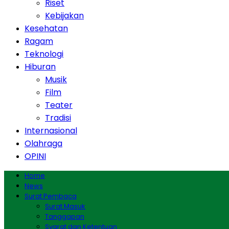
Riset
Kebijakan
Kesehatan
Ragam
Teknologi
Hiburan
Musik
Film
Teater
Tradisi
Internasional
Olahraga
OPINI
Home
News
Surat Pembaca
Surat Masuk
Tanggapan
Syarat dan Ketentuan