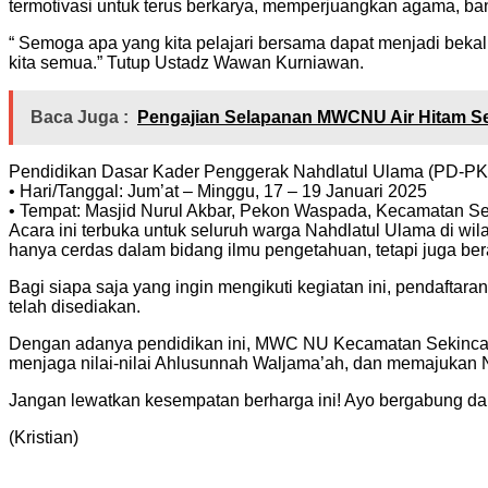
termotivasi untuk terus berkarya, memperjuangkan agama, ba
“ Semoga apa yang kita pelajari bersama dapat menjadi bekal y
kita semua.” Tutup Ustadz Wawan Kurniawan.
Baca Juga :
Pengajian Selapanan MWCNU Air Hitam Se
Pendidikan Dasar Kader Penggerak Nahdlatul Ulama (PD-PK
• Hari/Tanggal: Jum’at – Minggu, 17 – 19 Januari 2025
• Tempat: Masjid Nurul Akbar, Pekon Waspada, Kecamatan S
Acara ini terbuka untuk seluruh warga Nahdlatul Ulama di wil
hanya cerdas dalam bidang ilmu pengetahuan, tetapi juga ber
Bagi siapa saja yang ingin mengikuti kegiatan ini, pendaftar
telah disediakan.
Dengan adanya pendidikan ini, MWC NU Kecamatan Sekincau b
menjaga nilai-nilai Ahlusunnah Waljama’ah, dan memajukan Na
Jangan lewatkan kesempatan berharga ini! Ayo bergabung d
(Kristian)