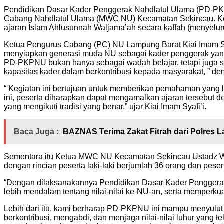
Pendidikan Dasar Kader Penggerak Nahdlatul Ulama (PD-PK
Cabang Nahdlatul Ulama (MWC NU) Kecamatan Sekincau. Keg
ajaran Islam Ahlusunnah Waljama’ah secara kaffah (menyelur
Ketua Pengurus Cabang (PC) NU Lampung Barat Kiai Imam Sy
menyiapkan generasi muda NU sebagai kader penggerak yang
PD-PKPNU bukan hanya sebagai wadah belajar, tetapi juga
kapasitas kader dalam berkontribusi kepada masyarakat, ” dem
“ Kegiatan ini bertujuan untuk memberikan pemahaman yang 
ini, peserta diharapkan dapat mengamalkan ajaran tersebut
yang mengikuti tradisi yang benar,” ujar Kiai Imam Syafi’i.
Baca Juga :
BAZNAS Terima Zakat Fitrah dari Polres 
Sementara itu Ketua MWC NU Kecamatan Sekincau Ustadz Wa
dengan rincian peserta laki-laki berjumlah 36 orang dan pese
“Dengan dilaksanakannya Pendidikan Dasar Kader Penggera
lebih mendalam tentang nilai-nilai ke-NU-an, serta memper
Lebih dari itu, kami berharap PD-PKPNU ini mampu menyulut 
berkontribusi, mengabdi, dan menjaga nilai-nilai luhur yang 