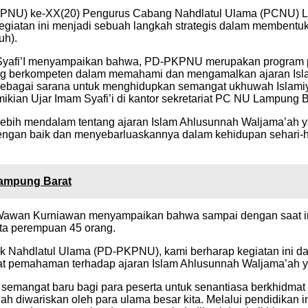
PNU) ke-XX(20) Pengurus Cabang Nahdlatul Ulama (PCNU) Lam
iatan ini menjadi sebuah langkah strategis dalam membentu
uh).
afi’I menyampaikan bahwa, PD-PKPNU merupakan program pend
 berkompeten dalam memahami dan mengamalkan ajaran Islam y
 sebagai sarana untuk menghidupkan semangat ukhuwah Isla
ikian Ujar Imam Syafi’i di kantor sekretariat PC NU Lampung B
lebih mendalam tentang ajaran Islam Ahlusunnah Waljama’ah 
 dengan baik dan menyebarluaskannya dalam kehidupan sehari-
Lampung Barat
wan Kurniawan menyampaikan bahwa sampai dengan saat ini 
rta perempuan 45 orang.
k Nahdlatul Ulama (PD-PKPNU), kami berharap kegiatan ini 
kuat pemahaman terhadap ajaran Islam Ahlusunnah Waljama’ah 
semangat baru bagi para peserta untuk senantiasa berkhidmat
telah diwariskan oleh para ulama besar kita. Melalui pendidik