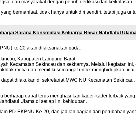
ngsa, dan masyarakat dengan penuh dedikasi dan keikhlasan.
ang bermanfaat, tidak hanya untuk diri sendiri, tetapi juga un
bagai Sarana Konsolidasi Keluarga Besar Nahdlatul Ulam
PNU) ke-20 akan dilaksanakan pada:
ekincau, Kabupaten Lampung Barat
ayah Kecamatan Sekincau dan sekitarnya. Melalui kegiatan ini,
akhlak mulia dan memiliki semangat untuk menghidupkan nilai-n
an dapat dilakukan di sekretariat MWC NU Kecamatan Sekincau. 
erharap dapat terus menghasilkan kader-kader terbaik yang s
hdlatul Ulama di setiap lini kehidupan.
alam PD-PKPNU Ke-20, dan jadilah bagian dari perubahan ya