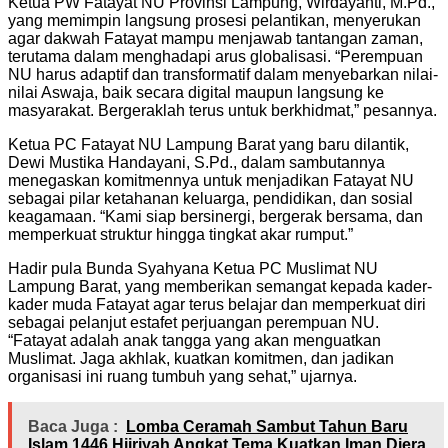
Ketua PW Fatayat NU Provinsi Lampung, Wirdayanti, M.Pd.,
yang memimpin langsung prosesi pelantikan, menyerukan
agar dakwah Fatayat mampu menjawab tantangan zaman,
terutama dalam menghadapi arus globalisasi. “Perempuan
NU harus adaptif dan transformatif dalam menyebarkan nilai-
nilai Aswaja, baik secara digital maupun langsung ke
masyarakat. Bergeraklah terus untuk berkhidmat,” pesannya.
Ketua PC Fatayat NU Lampung Barat yang baru dilantik,
Dewi Mustika Handayani, S.Pd., dalam sambutannya
menegaskan komitmennya untuk menjadikan Fatayat NU
sebagai pilar ketahanan keluarga, pendidikan, dan sosial
keagamaan. “Kami siap bersinergi, bergerak bersama, dan
memperkuat struktur hingga tingkat akar rumput.”
Hadir pula Bunda Syahyana Ketua PC Muslimat NU
Lampung Barat, yang memberikan semangat kepada kader-
kader muda Fatayat agar terus belajar dan memperkuat diri
sebagai pelanjut estafet perjuangan perempuan NU.
“Fatayat adalah anak tangga yang akan menguatkan
Muslimat. Jaga akhlak, kuatkan komitmen, dan jadikan
organisasi ini ruang tumbuh yang sehat,” ujarnya.
Baca Juga :
Lomba Ceramah Sambut Tahun Baru
Islam 1446 Hijriyah Angkat Tema Kuatkan Iman Diera