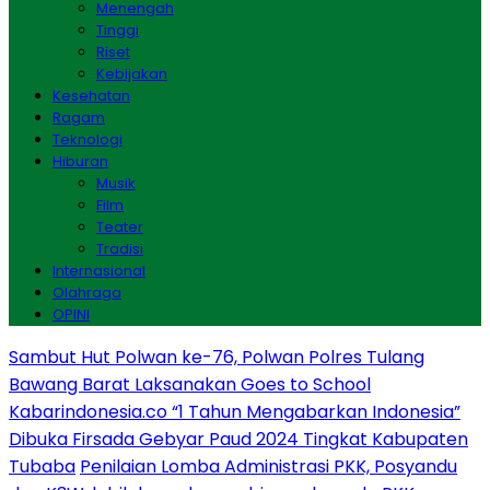
Menengah
Tinggi
Riset
Kebijakan
Kesehatan
Ragam
Teknologi
Hiburan
Musik
Film
Teater
Tradisi
Internasional
Olahraga
OPINI
Sambut Hut Polwan ke-76, Polwan Polres Tulang
Bawang Barat Laksanakan Goes to School
Kabarindonesia.co “1 Tahun Mengabarkan Indonesia”
Dibuka Firsada Gebyar Paud 2024 Tingkat Kabupaten
Tubaba
Penilaian Lomba Administrasi PKK, Posyandu