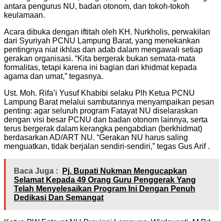
antara pengurus NU, badan otonom, dan tokoh-tokoh
keulamaan.
Acara dibuka dengan iftitah oleh KH. Nurkholis, perwakilan
dari Syuriyah PCNU Lampung Barat, yang menekankan
pentingnya niat ikhlas dan adab dalam mengawali setiap
gerakan organisasi. “Kita bergerak bukan semata-mata
formalitas, tetapi karena ini bagian dari khidmat kepada
agama dan umat,” tegasnya.
Ust. Moh. Rifa’i Yusuf Khabibi selaku Plh Ketua PCNU
Lampung Barat melalui sambutannya menyampaikan pesan
penting: agar seluruh program Fatayat NU diselaraskan
dengan visi besar PCNU dan badan otonom lainnya, serta
terus bergerak dalam kerangka pengabdian (berkhidmat)
berdasarkan AD/ART NU. “Gerakan NU harus saling
menguatkan, tidak berjalan sendiri-sendiri,” tegas Gus Arif .
Baca Juga :
Pj. Bupati Nukman Mengucapkan
Selamat Kepada 49 Orang Guru Penggerak Yang
Telah Menyelesaikan Program Ini Dengan Penuh
Dedikasi Dan Semangat