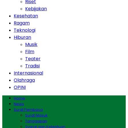
Riset
Kebijakan
Kesehatan
Ragam
Teknologi
Hiburan
Musik
Film
Teater
Tradisi
Internasional
Olahraga
OPINI
Home
News
Surat Pembaca
Surat Masuk
Tanggapan
Syarat dan Ketentuan