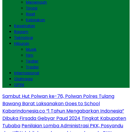
Menengah
Tinggi
Riset
Kebijakan
Kesehatan
Ragam
Teknologi
Hiburan
Musik
Film
Teater
Tradisi
Internasional
Olahraga
OPINI
Sambut Hut Polwan ke-76, Polwan Polres Tulang
Bawang Barat Laksanakan Goes to School
Kabarindonesia.co “1 Tahun Mengabarkan Indonesia”
Dibuka Firsada Gebyar Paud 2024 Tingkat Kabupaten
Tubaba
Penilaian Lomba Administrasi PKK, Posyandu