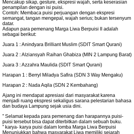
Mencakup sikap, gesture, ekspresi wajah, serta keserasian
penampilan dengan isi puisi.
Contoh: Membaca puisi perjuangan dengan ekspresi
semangat, tangan mengepal, wajah serius; bukan tersenyum
datar.
Adapun para pemenang Marga Liwa Berpuisi II adalah
sebagai berikut:
Juara 1 : Anindyara Brilliant Muslim (SDIT Smart Qurani)
Juara 2 : Alziansyah Raihan Ghabiza (MIN 2 Lampung Barat)
Juara 3 : Azzahra Maulida (SDIT Smart Qurani)
Harapan 1 : Berryl Miladya Safira (SDN 3 Way Mengaku)
Harapan 2 : Nada Aqila (SDN 2 Kembahang)
Ajang ini mendapat apresiasi dari masyarakat karena
menjadi ruang ekspresi sekaligus sarana pelestarian bahasa
dan budaya Lampung sejak usia dini.
” Selamat kepada para pemenang dan harapannya puisi-
puisi tersebut bisa dapat diterbitkan dalam sebuah buku.
” karya- karya puisi dalam lomba Marga Liwa Berpuisi
Menunjukkan bahwa masyarakat Liwa memiliki sejarah