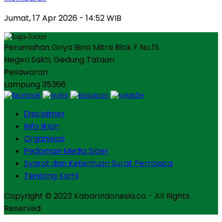
Jumat, 17 Apr 2026 - 14:52 WIB
Perumahan Griya Bina Mitra Blok F No.15
Negeri Sakti, Gedung Tataan
Pesawaran
Lampung 35366
Disclaimer
Info Iklan
Organisasi
Pedoman Media Siber
Syarat dan Ketentuan Surat Pembaca
Tentang Kami
Copyright © 2023 KabarIndonesia.co - All Rights
Reserved