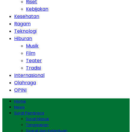
Riset
Kebijakan
Kesehatan
Ragam
Teknologi
Hiburan
Musik
Film
Teater
Tradisi
Internasional
Olahraga
OPINI
Home
News
Surat Pembaca
Surat Masuk
Tanggapan
Syarat dan Ketentuan