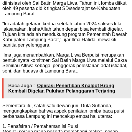
diinisiasi oleh Sai Batin Marga Liwa. Tahun ini, lomba diikuti
oleh 49 peserta didik tingkat SD/sederajat se-Kabupaten
Lampung Barat.
“Ini adalah gelaran kedua setelah tahun 2024 sukses kita
laksanakan. InshaAllah tahun depan bisa kembali digelar.
Tujuan kita adalah mendukung program Pemerintah Daerah
Kabupaten Lampung Barat,” ujar Ilma Halida, mewakili
panitia penyelenggara.
Ilma juga menambahkan, Marga Liwa Berpuisi merupakan
bentuk nyata komitmen Sai Batin Marga Liwa melalui Cakra
Semilau Alliwa sebagai penggerak pelestarian adat istiadat,
seni, dan budaya di Lampung Barat.
Baca Juga :
Operasi Penertiban Knalpot Brong
Kembali Digelar, Puluhan Pelanggaran Terjaring
Sementara itu, salah satu dewan juri, Duta Suhanda,
mengungkapkan bahwa aspek penilaian lomba baca puisi
berbahasa Lampung ini mencakup empat hal utama:
1. Penafsiran / Pemahaman Isi Puisi
Menilai sejauh mana peserta memahami makna, pesan,