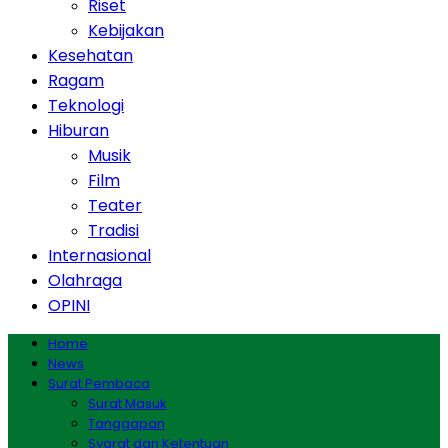
Riset
Kebijakan
Kesehatan
Ragam
Teknologi
Hiburan
Musik
Film
Teater
Tradisi
Internasional
Olahraga
OPINI
Home
News
Surat Pembaca
Surat Masuk
Tanggapan
Syarat dan Ketentuan