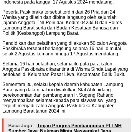
Indonesia pada tanggal 17 Agustus 2024 mendatang.
Peserta Paskibraka tersebut terdiri dari 26 Pria dan 24
Wanita yang dilatih dan dibina langsung oleh sejumlah
jajaran Anggota TNI-Polri dari Kodim 0423/LB dan Polres
Lampung Barat serta dari Badan Kesatuan Bangsa dan
Politik (Kesbangpol) Lampung Barat.
Pendidikan dan pelatihan yang dilakukan 50 calon Anggota
Paskibraka tersebut berlangsung selama 16 hari, dimulai
sejak 2 Agustus kemarin hingga 17 Agustus mendatang.
Selama 16 hari pelatihan, selama itu pula para calon
Anggota Paskibraka dikarantina di Wisma Sinda Lapai yang
berlokasi di Kelurahan Pasar Liwa, Kecamatan Balik Bukit.
Sementara itu, selaku kepala daerah kabupaten Lampung
Barat yang dalam hal ini diwakilkan Staf Ahli bidang
perekonomian dan pembangunan Ir. Sugeng Raharjo
menyampaikan selamat kepada para siswa/siswi yang
terpilih menjadi calon Anggota Paskibraka Kabupaten
Lampung Barat tahun 2024 ini.
Baca Juga :
Tinjau Progres Pembangunan PLTMH
Sumber Jaya, Nukman Minta Masyarakat Jaga