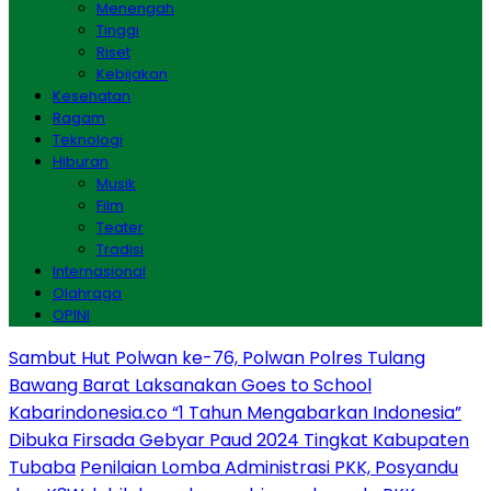
Menengah
Tinggi
Riset
Kebijakan
Kesehatan
Ragam
Teknologi
Hiburan
Musik
Film
Teater
Tradisi
Internasional
Olahraga
OPINI
Sambut Hut Polwan ke-76, Polwan Polres Tulang
Bawang Barat Laksanakan Goes to School
Kabarindonesia.co “1 Tahun Mengabarkan Indonesia”
Dibuka Firsada Gebyar Paud 2024 Tingkat Kabupaten
Tubaba
Penilaian Lomba Administrasi PKK, Posyandu