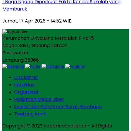
1 Negri Ngarip Diperkuat Fakta Kondisi Sekolah yang
Memburuk
Jumat, 17 Apr 2026 - 14:52 WIB
Perumahan Griya Bina Mitra Blok F No.15
Negeri Sakti, Gedung Tataan
Pesawaran
Lampung 35366
Disclaimer
Info Iklan
Organisasi
Pedoman Media Siber
Syarat dan Ketentuan Surat Pembaca
Tentang Kami
Copyright © 2023 KabarIndonesia.co - All Rights