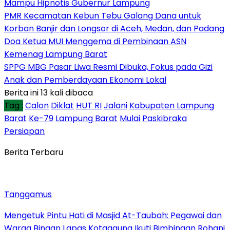
Mampu Hipnotis Gubernur Lampung
PMR Kecamatan Kebun Tebu Galang Dana untuk
Korban Banjir dan Longsor di Aceh, Medan, dan Padang
Doa Ketua MUI Menggema di Pembinaan ASN
Kemenag Lampung Barat
SPPG MBG Pasar Liwa Resmi Dibuka, Fokus pada Gizi
Anak dan Pemberdayaan Ekonomi Lokal
Berita ini 13 kali dibaca
Tag :
Calon
Diklat
HUT RI
Jalani
Kabupaten Lampung
Barat
Ke-79
Lampung Barat
Mulai
Paskibraka
Persiapan
Berita Terbaru
Tanggamus
Mengetuk Pintu Hati di Masjid At-Taubah: Pegawai dan
Warga Binaan Lapas Kotaagung Ikuti Bimbingan Rohani