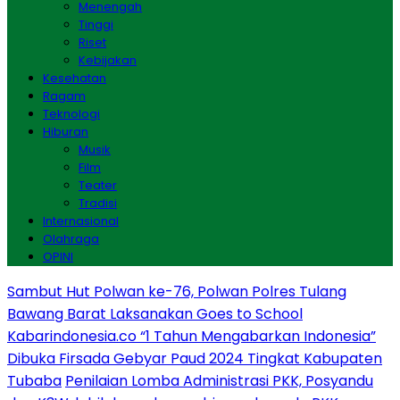
Menengah
Tinggi
Riset
Kebijakan
Kesehatan
Ragam
Teknologi
Hiburan
Musik
Film
Teater
Tradisi
Internasional
Olahraga
OPINI
Sambut Hut Polwan ke-76, Polwan Polres Tulang
Bawang Barat Laksanakan Goes to School
Kabarindonesia.co “1 Tahun Mengabarkan Indonesia”
Dibuka Firsada Gebyar Paud 2024 Tingkat Kabupaten
Tubaba
Penilaian Lomba Administrasi PKK, Posyandu