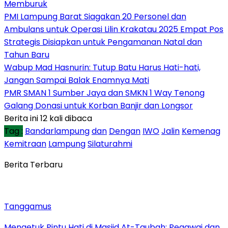
Memburuk
PMI Lampung Barat Siagakan 20 Personel dan
Ambulans untuk Operasi Lilin Krakatau 2025 Empat Pos
Strategis Disiapkan untuk Pengamanan Natal dan
Tahun Baru
Wabup Mad Hasnurin: Tutup Batu Harus Hati-hati,
Jangan Sampai Balak Enamnya Mati
PMR SMAN 1 Sumber Jaya dan SMKN 1 Way Tenong
Galang Donasi untuk Korban Banjir dan Longsor
Berita ini 12 kali dibaca
Tag :
Bandarlampung
dan
Dengan
IWO
Jalin
Kemenag
Kemitraan
Lampung
Silaturahmi
Berita Terbaru
Tanggamus
Mengetuk Pintu Hati di Masjid At-Taubah: Pegawai dan