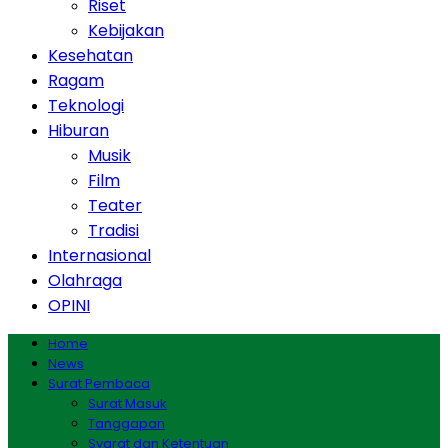
Riset
Kebijakan
Kesehatan
Ragam
Teknologi
Hiburan
Musik
Film
Teater
Tradisi
Internasional
Olahraga
OPINI
Home
News
Surat Pembaca
Surat Masuk
Tanggapan
Syarat dan Ketentuan