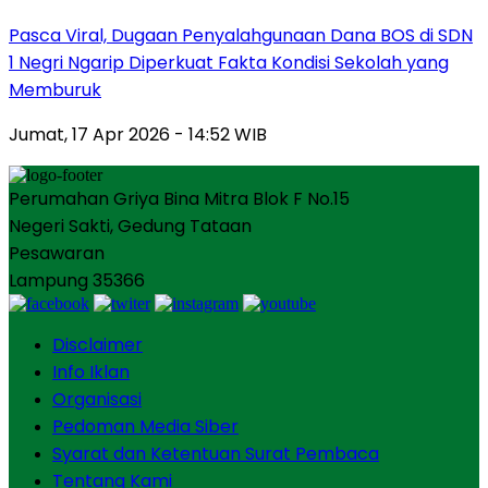
Pasca Viral, Dugaan Penyalahgunaan Dana BOS di SDN
1 Negri Ngarip Diperkuat Fakta Kondisi Sekolah yang
Memburuk
Jumat, 17 Apr 2026 - 14:52 WIB
Perumahan Griya Bina Mitra Blok F No.15
Negeri Sakti, Gedung Tataan
Pesawaran
Lampung 35366
Disclaimer
Info Iklan
Organisasi
Pedoman Media Siber
Syarat dan Ketentuan Surat Pembaca
Tentang Kami