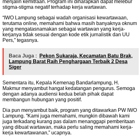
menjalin kemitraan. Program ini diharapkan dapat melebur
stigma-stigma negatif terhadap kerja wartawan.
“IWO Lampung sebagai wadah organisasi kewartawaan,
terutama online, memahami bahwa masih banyaknya oknum
yang mengatasnamakan sebagai wartawan yang kerja-
kerjanya tidak sesuai dengan kode etik jurnalistik dan UU
Pers,” tegasnya.
Baca Juga :
Pekon Sukaraja, Kecamatan Batu Brak,
Lampung Barat Raih Penghargaan Terbaik 2 Desa
Siger
Sementara itu, Kepala Kemenag Bandarlampung, H.
Makmur menyambut hangat kedatangan pengurus. Semoga
dengan adanya audiensi kedua belah pihak dapat
membangun hubungan yang positif.
Dia pun menyambut baik, program yang ditawarkan PW IWO
Lampung. “Kami juga memahami, mungkin dibawah kami
juga terkadang kurang pas dalam menanggapi pemberitaan
yang dibuat wartawan, maka perlu saling memahami kerja-
kerja kewartawanan,” ucapnya.