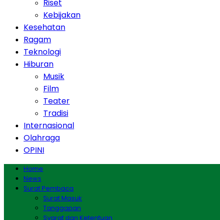
Riset
Kebijakan
Kesehatan
Ragam
Teknologi
Hiburan
Musik
Film
Teater
Tradisi
Internasional
Olahraga
OPINI
Home
News
Surat Pembaca
Surat Masuk
Tanggapan
Syarat dan Ketentuan