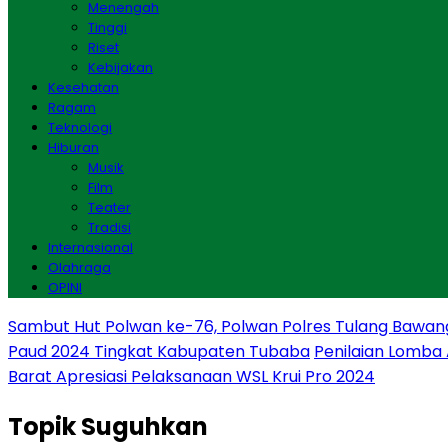
Menengah
Tinggi
Riset
Kebijakan
Kesehatan
Ragam
Teknologi
Hiburan
Musik
Film
Teater
Tradisi
Internasional
Olahraga
OPINI
Sambut Hut Polwan ke-76, Polwan Polres Tulang Bawan
Paud 2024 Tingkat Kabupaten Tubaba
Penilaian Lomba
Barat Apresiasi Pelaksanaan WSL Krui Pro 2024
Topik
Suguhkan