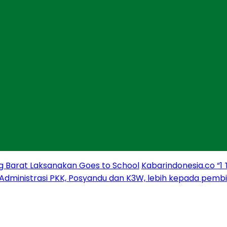
g Barat Laksanakan Goes to School
Kabarindonesia.co “1
 Administrasi PKK, Posyandu dan K3W, lebih kepada pem