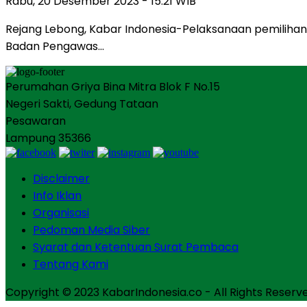
Rabu, 20 Desember 2023 - 15:21 WIB
Rejang Lebong, Kabar Indonesia-Pelaksanaan pemilihan 
Badan Pengawas…
Perumahan Griya Bina Mitra Blok F No.15
Negeri Sakti, Gedung Tataan
Pesawaran
Lampung 35366
Disclaimer
Info Iklan
Organisasi
Pedoman Media Siber
Syarat dan Ketentuan Surat Pembaca
Tentang Kami
Copyright © 2023 KabarIndonesia.co - All Rights Reserv