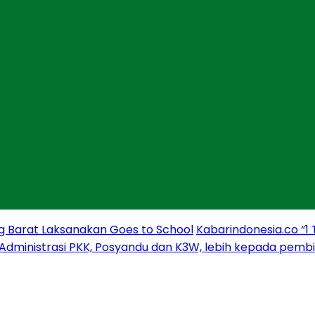
g Barat Laksanakan Goes to School
Kabarindonesia.co “1
 Administrasi PKK, Posyandu dan K3W, lebih kepada pem