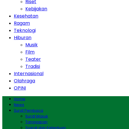
Riset
Kebijakan
Kesehatan
Ragam
Teknologi
Hiburan
Musik
Film
Teater
Tradisi
Internasional
Olahraga
OPINI
Home
News
Surat Pembaca
Surat Masuk
Tanggapan
Syarat dan Ketentuan