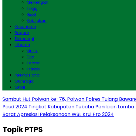
Menengah
Tinggi
Riset
Kebijakan
Kesehatan
Ragam
Teknologi
Hiburan
Musik
Film
Teater
Tradisi
Internasional
Olahraga
OPINI
Sambut Hut Polwan ke-76, Polwan Polres Tulang Bawan
Paud 2024 Tingkat Kabupaten Tubaba
Penilaian Lomba
Barat Apresiasi Pelaksanaan WSL Krui Pro 2024
Topik
PTPS