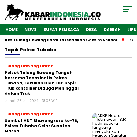
HOME
NEWS
SURAT PEMBACA
DESA
DAERAH
LIP
Polres Tulang Bawang Barat Laksanakan Goes to School
Kaba
Topik
Polres Tubaba
Tulang Bawang Barat
Polsek Tulang Bawang Tengah
bersama Team Inafis Polres
Tubaba, Lakukan Olah TKP Sopir
Truk kontainer Diduga Meninggal
dalam Truk
Jumat, 26 Juli 2024 - 18:08 WIB
Tulang Bawang Barat
Sambut HUT Bhayangkara ke-78,
Polres Tubaba Gelar Sunatan
Massal