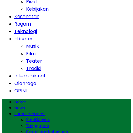
Riset
Kebijakan
Kesehatan
Ragam
Teknologi
Hiburan
Musik
Film
Teater
Tradisi
Internasional
Olahraga
OPINI
Home
News
Surat Pembaca
Surat Masuk
Tanggapan
Syarat dan Ketentuan