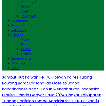
Menengah
Tinggi
Riset
Kebijakan
Kesehatan
Ragam
Teknologi
Hiburan
Musik
Film
Teater
Tradisi
Internasional
Olahraga
OPINI
Sambut Hut Polwan ke-76, Polwan Polres Tulang
Bawang Barat Laksanakan Goes to School
Kabarindonesia.co “1 Tahun Mengabarkan Indonesia”
Dibuka Firsada Gebyar Paud 2024 Tingkat Kabupaten
Tubaba
Penilaian Lomba Administrasi PKK, Posyandu