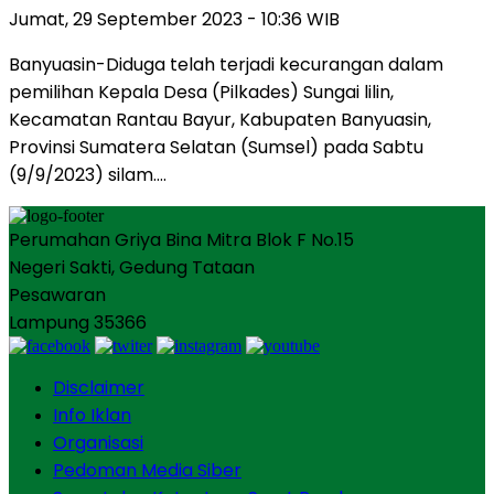
Jumat, 29 September 2023 - 10:36 WIB
Banyuasin-Diduga telah terjadi kecurangan dalam
pemilihan Kepala Desa (Pilkades) Sungai lilin,
Kecamatan Rantau Bayur, Kabupaten Banyuasin,
Provinsi Sumatera Selatan (Sumsel) pada Sabtu
(9/9/2023) silam….
Perumahan Griya Bina Mitra Blok F No.15
Negeri Sakti, Gedung Tataan
Pesawaran
Lampung 35366
Disclaimer
Info Iklan
Organisasi
Pedoman Media Siber