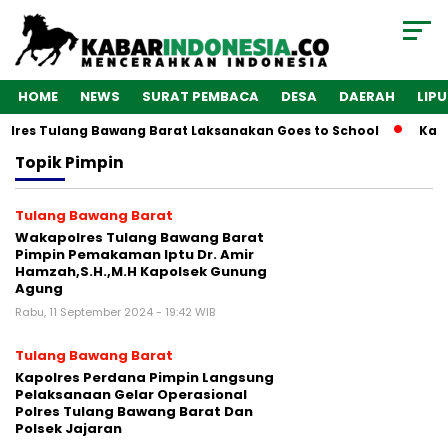
HOME
NEWS
SURAT PEMBACA
DESA
DAERAH
LIP
olres Tulang Bawang Barat Laksanakan Goes to School
Kaba
Topik
Pimpin
Tulang Bawang Barat
Wakapolres Tulang Bawang Barat
Pimpin Pemakaman Iptu Dr. Amir
Hamzah,S.H.,M.H Kapolsek Gunung
Agung
Rabu, 11 September 2024 - 19:42 WIB
Tulang Bawang Barat
Kapolres Perdana Pimpin Langsung
Pelaksanaan Gelar Operasional
Polres Tulang Bawang Barat Dan
Polsek Jajaran