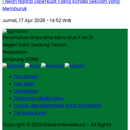
1 Negri Ngarip Diperkuat Fakta Kondisi Sekolah yang
Memburuk
Jumat, 17 Apr 2026 - 14:52 WIB
Perumahan Griya Bina Mitra Blok F No.15
Negeri Sakti, Gedung Tataan
Pesawaran
Lampung 35366
Disclaimer
Info Iklan
Organisasi
Pedoman Media Siber
Syarat dan Ketentuan Surat Pembaca
Tentang Kami
Copyright © 2023 KabarIndonesia.co - All Rights