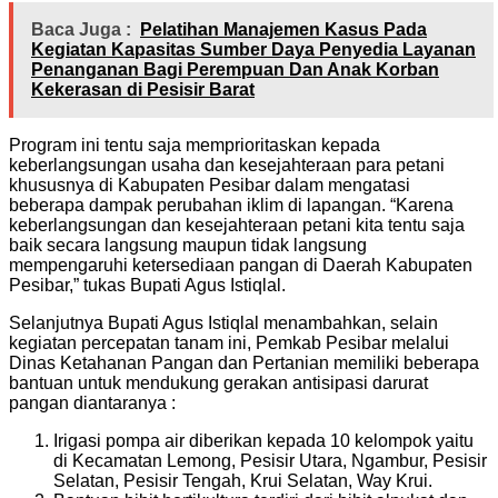
Baca Juga :
Pelatihan Manajemen Kasus Pada
Kegiatan Kapasitas Sumber Daya Penyedia Layanan
Penanganan Bagi Perempuan Dan Anak Korban
Kekerasan di Pesisir Barat
Program ini tentu saja memprioritaskan kepada
keberlangsungan usaha dan kesejahteraan para petani
khususnya di Kabupaten Pesibar dalam mengatasi
beberapa dampak perubahan iklim di lapangan. “Karena
keberlangsungan dan kesejahteraan petani kita tentu saja
baik secara langsung maupun tidak langsung
mempengaruhi ketersediaan pangan di Daerah Kabupaten
Pesibar,” tukas Bupati Agus Istiqlal.
Selanjutnya Bupati Agus Istiqlal menambahkan, selain
kegiatan percepatan tanam ini, Pemkab Pesibar melalui
Dinas Ketahanan Pangan dan Pertanian memiliki beberapa
bantuan untuk mendukung gerakan antisipasi darurat
pangan diantaranya :
Irigasi pompa air diberikan kepada 10 kelompok yaitu
di Kecamatan Lemong, Pesisir Utara, Ngambur, Pesisir
Selatan, Pesisir Tengah, Krui Selatan, Way Krui.