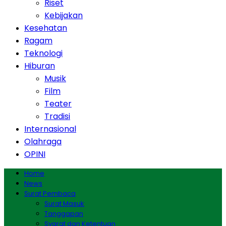
Riset
Kebijakan
Kesehatan
Ragam
Teknologi
Hiburan
Musik
Film
Teater
Tradisi
Internasional
Olahraga
OPINI
Home
News
Surat Pembaca
Surat Masuk
Tanggapan
Syarat dan Ketentuan