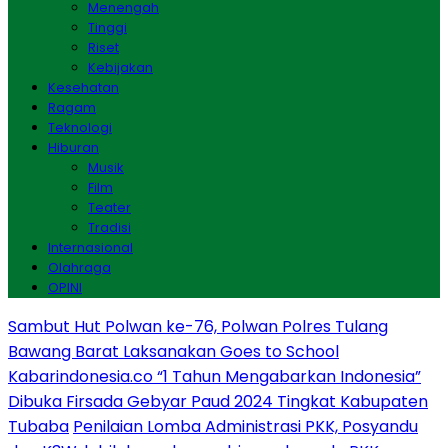
Menengah
Tinggi
Riset
Kebijakan
Kesehatan
Ragam
Teknologi
Hiburan
Musik
Film
Teater
Tradisi
Internasional
Olahraga
OPINI
Sambut Hut Polwan ke-76, Polwan Polres Tulang
Bawang Barat Laksanakan Goes to School
Kabarindonesia.co “1 Tahun Mengabarkan Indonesia”
Dibuka Firsada Gebyar Paud 2024 Tingkat Kabupaten
Tubaba
Penilaian Lomba Administrasi PKK, Posyandu