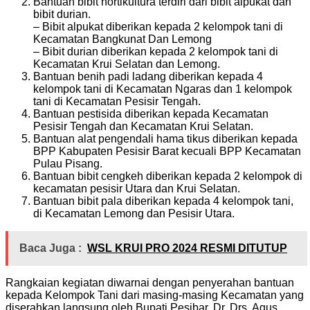
Bantuan bibit hortikultura terdiri dari bibit alpukat dan
bibit durian.
– Bibit alpukat diberikan kepada 2 kelompok tani di
Kecamatan Bangkunat Dan Lemong
– Bibit durian diberikan kepada 2 kelompok tani di
Kecamatan Krui Selatan dan Lemong.
Bantuan benih padi ladang diberikan kepada 4
kelompok tani di Kecamatan Ngaras dan 1 kelompok
tani di Kecamatan Pesisir Tengah.
Bantuan pestisida diberikan kepada Kecamatan
Pesisir Tengah dan Kecamatan Krui Selatan.
Bantuan alat pengendali hama tikus diberikan kepada
BPP Kabupaten Pesisir Barat kecuali BPP Kecamatan
Pulau Pisang.
Bantuan bibit cengkeh diberikan kepada 2 kelompok di
kecamatan pesisir Utara dan Krui Selatan.
Bantuan bibit pala diberikan kepada 4 kelompok tani,
di Kecamatan Lemong dan Pesisir Utara.
Baca Juga :
WSL KRUI PRO 2024 RESMI DITUTUP
Rangkaian kegiatan diwarnai dengan penyerahan bantuan
kepada Kelompok Tani dari masing-masing Kecamatan yang
diserahkan langsung oleh Bupati Pesibar, Dr. Drs. Agus