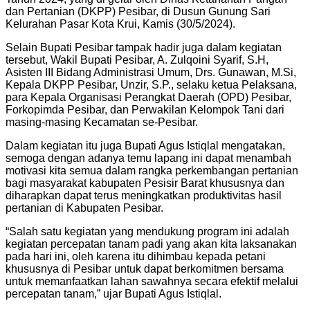
dan Pertanian (DKPP) Pesibar, di Dusun Gunung Sari
Kelurahan Pasar Kota Krui, Kamis (30/5/2024).
Selain Bupati Pesibar tampak hadir juga dalam kegiatan
tersebut, Wakil Bupati Pesibar, A. Zulqoini Syarif, S.H,
Asisten III Bidang Administrasi Umum, Drs. Gunawan, M.Si,
Kepala DKPP Pesibar, Unzir, S.P., selaku ketua Pelaksana,
para Kepala Organisasi Perangkat Daerah (OPD) Pesibar,
Forkopimda Pesibar, dan Perwakilan Kelompok Tani dari
masing-masing Kecamatan se-Pesibar.
Dalam kegiatan itu juga Bupati Agus Istiqlal mengatakan,
semoga dengan adanya temu lapang ini dapat menambah
motivasi kita semua dalam rangka perkembangan pertanian
bagi masyarakat kabupaten Pesisir Barat khususnya dan
diharapkan dapat terus meningkatkan produktivitas hasil
pertanian di Kabupaten Pesibar.
“Salah satu kegiatan yang mendukung program ini adalah
kegiatan percepatan tanam padi yang akan kita laksanakan
pada hari ini, oleh karena itu dihimbau kepada petani
khususnya di Pesibar untuk dapat berkomitmen bersama
untuk memanfaatkan lahan sawahnya secara efektif melalui
percepatan tanam,” ujar Bupati Agus Istiqlal.