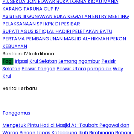
PJ. SEKDA JON EDWAR BUKA LOMBA KICAU MANIA
KARANG TARUNA CUP IV
ASISTEN III GUNAWAN BUKA KEGIATAN ENTRY MEETING
PELAKSANAAN SPI KPK DI PESIBAR
BUPATI AGUS ISTIQLAL HADIRI PELETAKAN BATU
PERTAMA PEMBANGUNAN MASJID AL-HIKMAH PEKON
KEBUAYAN
Berita ini 12 kali dibaca
Tag :
Irigasi
Krui Selatan
Lemong
ngambur
Pesisir
Selatan
Pesisir Tengah
Pesisir Utara
pompa air
Way
Krui
Berita Terbaru
Tanggamus
Mengetuk Pintu Hati di Masjid At-Taubah: Pegawai dan
Warga Binaan Lapas Kotaagung Ikuti Bimbingan Rohani