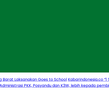
g Barat Laksanakan Goes to School
Kabarindonesia.co “1
 Administrasi PKK, Posyandu dan K3W, lebih kepada pem