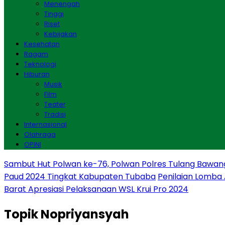
Menengah
Tinggi
Riset
Kebijakan
Kesehatan
Ragam
Teknologi
Hiburan
Musik
Film
Teater
Tradisi
Internasional
Olahraga
OPINI
Sambut Hut Polwan ke-76, Polwan Polres Tulang Bawan
Paud 2024 Tingkat Kabupaten Tubaba
Penilaian Lomba
Barat Apresiasi Pelaksanaan WSL Krui Pro 2024
Topik
Nopriyansyah