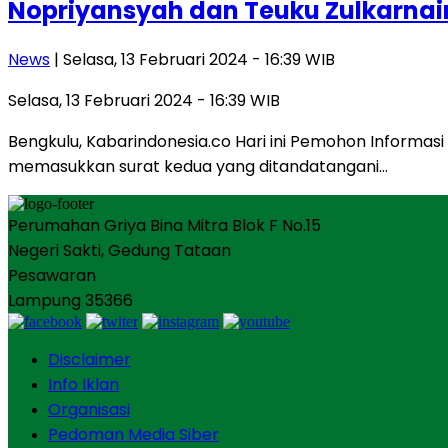
Nopriyansyah dan Teuku Zulkarnain
News
| Selasa, 13 Februari 2024 - 16:39 WIB
Selasa, 13 Februari 2024 - 16:39 WIB
Bengkulu, Kabarindonesia.co Hari ini Pemohon Informasi 
memasukkan surat kedua yang ditandatangani…
Perumahan Griya Bina Mitra Blok F No.15
Negeri Sakti, Gedung Tataan
Pesawaran
Lampung 35366
Disclaimer
Info Iklan
Organisasi
Pedoman Media Siber