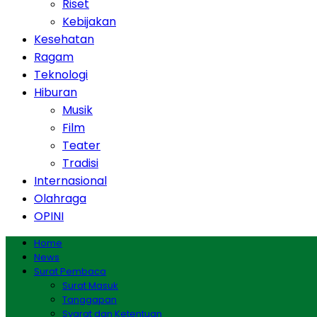
Riset
Kebijakan
Kesehatan
Ragam
Teknologi
Hiburan
Musik
Film
Teater
Tradisi
Internasional
Olahraga
OPINI
Home
News
Surat Pembaca
Surat Masuk
Tanggapan
Syarat dan Ketentuan